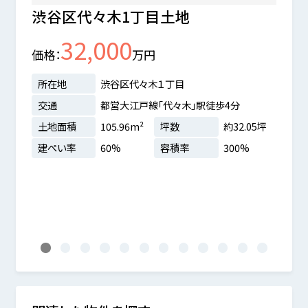
渋谷区代々木1丁目土地
世田
32,000
価格
万円
価格
所在地
渋谷区代々木１丁目
所在
交通
都営大江戸線「代々木」駅徒歩4分
交通
土地面積
105.96m²
坪数
約32.05坪
土地
分
建ぺい率
60%
容積率
300%
建ぺ
.95坪
%
1
2
3
4
5
6
7
8
9
10
11
12