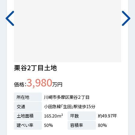
栗谷2丁目土地
川崎
件な
3,980
価格
万円
価格
所在地
川崎市多摩区栗谷２丁目
交通
小田急線「生田」駅徒歩15分
所在
土地面積
165.20m²
坪数
約49.97坪
交通
建ぺい率
50%
容積率
80%
土地
.79坪