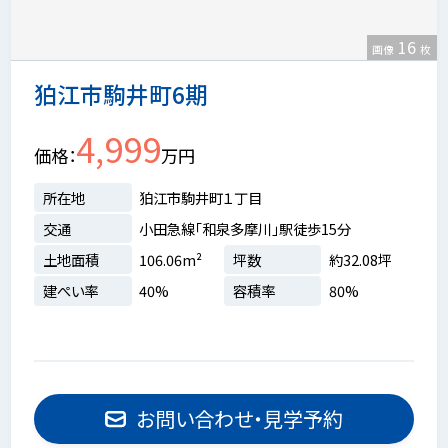
16
画像
枚
狛江市駒井町6期
4,999
価格
万円
所在地
狛江市駒井町１丁目
交通
小田急線「和泉多摩川」駅徒歩15分
土地面積
106.06m²
坪数
約32.08坪
建ぺい率
40%
容積率
80%
お問い合わせ・見学予約