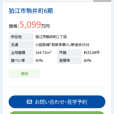
狛江市駒井町6期
5,099
価格
万円
所在地
狛江市駒井町１丁目
交通
小田急線「和泉多摩川」駅徒歩15分
土地面積
104.73m²
坪数
約31.68坪
建ぺい率
40%
容積率
80%
角地
お問い合わせ・見学予約