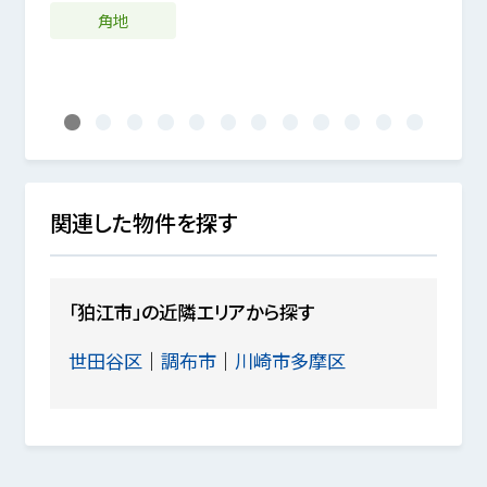
建ぺ
%
角地
南道
1
2
3
4
5
6
7
8
9
10
11
12
関連した物件を探す
「狛江市」の近隣エリアから探す
世田谷区
調布市
川崎市多摩区