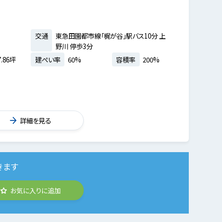
交通
東急田園都市線「梶が谷」駅バス10分 上
野川 停歩3分
.86坪
建ぺい率
60%
容積率
200%
詳細を見る
きます
お気に入りに追加