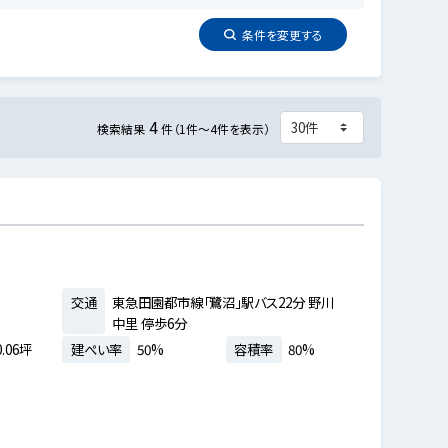
条件を
変更
する
4
検索結果
件（1件～4件を表示）
交通
東急田園都市線「鷺沼」駅バス22分 野川
中里 停歩6分
.06坪
建ぺい率
50%
容積率
80%