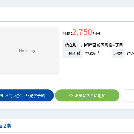
2,750
価格
万円
所在地
川崎市宮前区馬絹４丁目
No Image
土地面積
77.08m²
坪数
約23
お問い合わせ・見学予約
お気に入りに追加
目2期