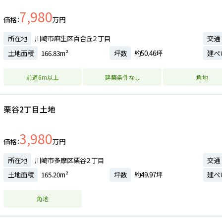
7,980
価格
万円
所在地
川崎市麻生区百合丘２丁目
交通
土地面積
166.83m²
坪数
約50.46坪
建ぺ
前道6m以上
建築条件なし
角地
栗谷2丁目土地
3,980
価格
万円
所在地
川崎市多摩区栗谷２丁目
交通
土地面積
165.20m²
坪数
約49.97坪
建ぺ
角地