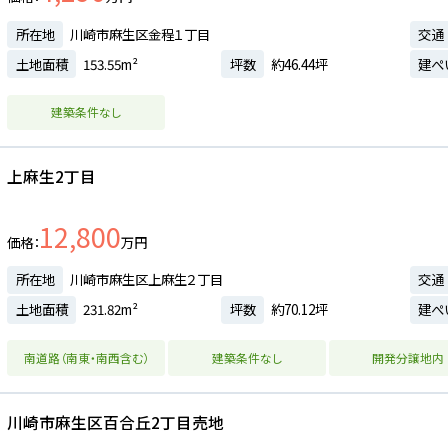
所在地
川崎市麻生区金程１丁目
交通
土地面積
153.55m²
坪数
約46.44坪
建ぺ
建築条件なし
上麻生2丁目
12,800
価格
万円
所在地
川崎市麻生区上麻生２丁目
交通
土地面積
231.82m²
坪数
約70.12坪
建ぺ
南道路（南東・南西含む）
建築条件なし
開発分譲地内
川崎市麻生区百合丘2丁目売地