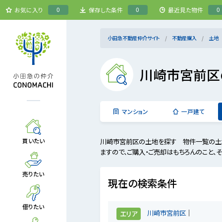
0
0
0
お気に入り
保存した条件
最近見た物件
小田急不動産仲介サイト
不動産購入
土地
川崎市宮前区
マンション
一戸建て
川崎市宮前区の土地を探す 物件一覧の土
買いたい
ますので、ご購入・ご売却はもちろんのこと、
売りたい
現在の検索条件
借りたい
川崎市宮前区
エリア