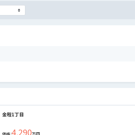
金程1丁目
4,290
価格
万円