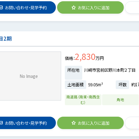
お問い合わせ・見学予約
お気に入りに追加
目2期
2,830
価格
万円
所在地
川崎市宮前区野川本町２丁目
No Image
土地面積
59.05m²
坪数
約17
南道路（南東・南西含
角地
む）
お問い合わせ・見学予約
お気に入りに追加