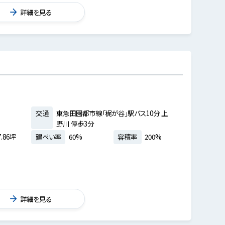
詳細を見る
交通
東急田園都市線「梶が谷」駅バス10分 上
野川 停歩3分
.86坪
建ぺい率
60%
容積率
200%
詳細を見る