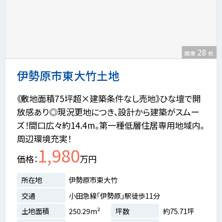
28
画像
枚
伊勢原市東大竹土地
《敷地面積75坪超×建築条件なし売地》ひな壇で開
放感あり◎現況更地につき、設計から建築がスムー
ズ！間口広々約14.4m。第一種低層住居専用地域内。
周辺環境充実！
1,980
価格
万円
所在地
伊勢原市東大竹
交通
小田急線「伊勢原」駅徒歩11分
土地面積
250.29m²
坪数
約75.71坪