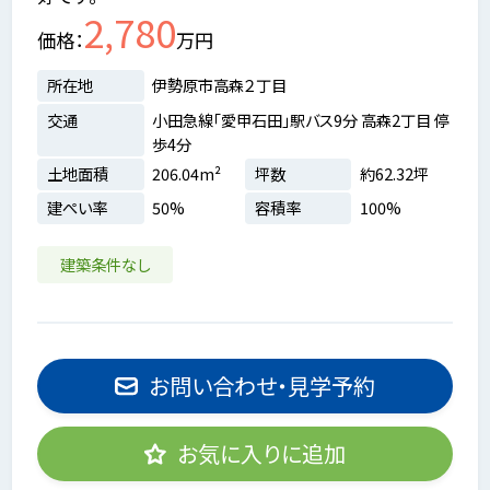
2,780
価格
万円
所在地
伊勢原市高森２丁目
交通
小田急線「愛甲石田」駅バス9分 高森2丁目 停
歩4分
土地面積
206.04m²
坪数
約62.32坪
建ぺい率
50%
容積率
100%
建築条件なし
お問い合わせ・見学予約
お気に入りに追加