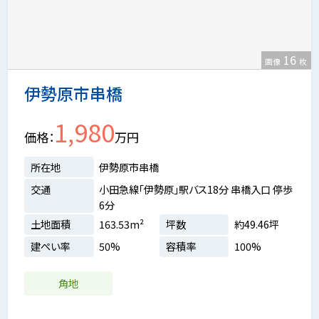
16
画像
枚
伊勢原市串橋
1,980
価格
万円
所在地
伊勢原市串橋
交通
小田急線「伊勢原」駅バス18分 串橋入口 停歩
6分
土地面積
163.53m²
坪数
約49.46坪
建ぺい率
50%
容積率
100%
角地