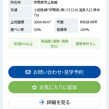
所在地
伊勢原市上粕屋
交通
小田急線「伊勢原」駅バス11分 温泉入口 停歩
7分
土地面積
3069.40m²
坪数
約928.49坪
建ぺい率
50%
容積率
100%
南道路（南東・南西
前道6m以上
建築条件なし
含む）
お問い合わせ・見学予約
お気に入りに追加
詳細を見る