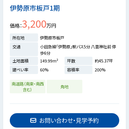
伊勢原市板戸1期
3,200
価格
万円
所在地
伊勢原市板戸
交通
小田急線「伊勢原」駅バス5分 八雲神社前 停
歩6分
土地面積
149.99m²
坪数
約45.37坪
建ぺい率
60%
容積率
200%
南道路（南東・南西
角地
含む）
お問い合わせ・見学予約