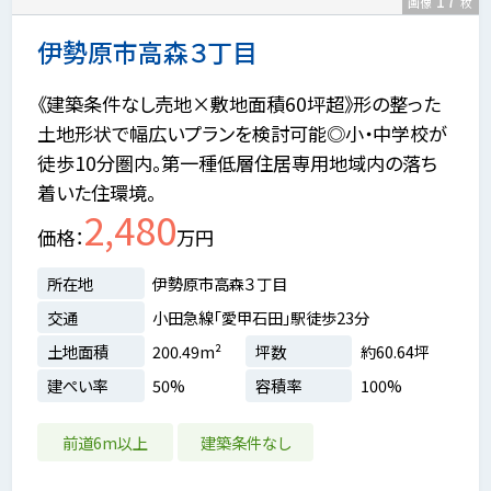
17
画像
枚
伊勢原市高森３丁目
《建築条件なし売地×敷地面積60坪超》形の整った
土地形状で幅広いプランを検討可能◎小・中学校が
徒歩10分圏内。第一種低層住居専用地域内の落ち
着いた住環境。
2,480
価格
万円
所在地
伊勢原市高森３丁目
交通
小田急線「愛甲石田」駅徒歩23分
土地面積
200.49m²
坪数
約60.64坪
建ぺい率
50%
容積率
100%
前道6m以上
建築条件なし