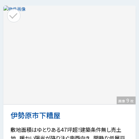
9
画像
枚
伊勢原市下糟屋
敷地面積はゆとりある47坪超！建築条件無し売土
地。 暖かい陽光が降り注ぐ南西向き。 閑静な低層戸