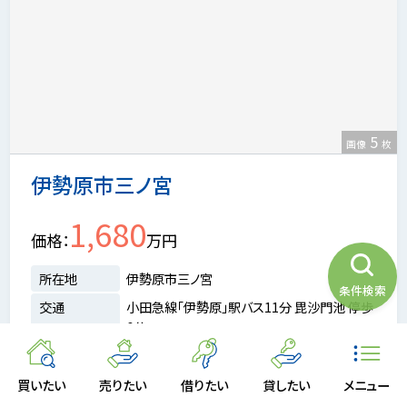
5
画像
枚
伊勢原市三ノ宮
1,680
価格
万円
所在地
伊勢原市三ノ宮
条件検索
交通
小田急線「伊勢原」駅バス11分 毘沙門池 停歩
6分
土地面積
159.34m²
坪数
約48.2坪
建ぺい率
50%
容積率
100%
買いたい
売りたい
借りたい
貸したい
メニュー