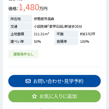
1,480
価格
万円
所在地
伊勢原市高森
交通
小田急線「愛甲石田」駅徒歩20分
土地面積
211.31m²
坪数
約63.92坪
建ぺい率
50%
容積率
100%
建築条件なし
お問い合わせ・見学予約
お気に入りに追加