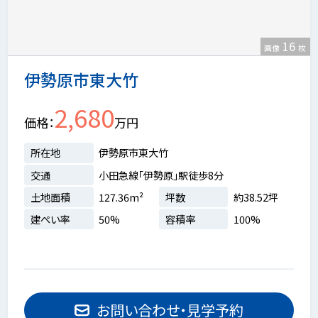
16
画像
枚
伊勢原市東大竹
2,680
価格
万円
所在地
伊勢原市東大竹
交通
小田急線「伊勢原」駅徒歩8分
土地面積
127.36m²
坪数
約38.52坪
建ぺい率
50%
容積率
100%
お問い合わせ・見学予約