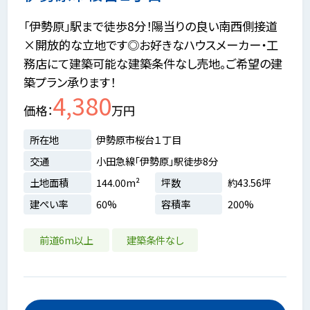
「伊勢原」駅まで徒歩8分！陽当りの良い南西側接道
×開放的な立地です◎お好きなハウスメーカー・工
務店にて建築可能な建築条件なし売地。ご希望の建
築プラン承ります！
4,380
価格
万円
所在地
伊勢原市桜台１丁目
交通
小田急線「伊勢原」駅徒歩8分
土地面積
144.00m²
坪数
約43.56坪
建ぺい率
60%
容積率
200%
前道6m以上
建築条件なし