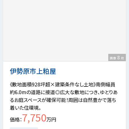
8
画像
枚
伊勢原市上粕屋
《敷地面積928坪超×建築条件なし土地》南側幅員
約6.0mの道路に接道◎広大な敷地につき、ゆとりあ
るお庭スペースが確保可能！周囲は自然豊かで落ち
着いた住環境。
7,750
価格
万円