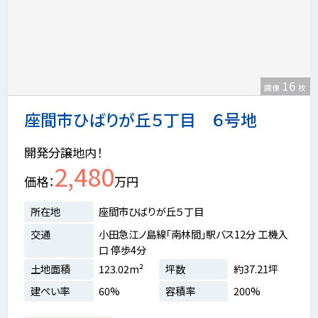
16
画像
枚
座間市ひばりが丘５丁目 ６号地
開発分譲地内！
2,480
価格
万円
所在地
座間市ひばりが丘５丁目
交通
小田急江ノ島線「南林間」駅バス12分 工機入
口 停歩4分
土地面積
123.02m²
坪数
約37.21坪
建ぺい率
60%
容積率
200%