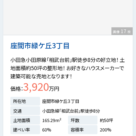
17
画像
枚
座間市緑ケ丘3丁目
小田急小田原線「相武台前」駅徒歩8分の好立地！ 土
地面積約50坪の整形地！ お好きなハウスメーカーで
建築可能な売地となります！
3,920
価格
万円
所在地
座間市緑ケ丘３丁目
交通
小田急線「相武台前」駅徒歩8分
土地面積
165.29m²
坪数
約50坪
建ぺい率
60%
容積率
200%