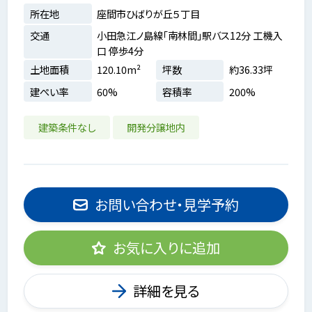
所在地
座間市ひばりが丘５丁目
交通
小田急江ノ島線「南林間」駅バス12分 工機入
口 停歩4分
土地面積
120.10m²
坪数
約36.33坪
建ぺい率
60%
容積率
200%
建築条件なし
開発分譲地内
お問い合わせ・見学予約
お気に入りに追加
詳細を見る