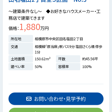
～建築条件なし～ ◆お好きなハウスメーカー・工
務店で建築てきます
1,880
価格
万円
所在地
相模原市中央区田名塩田２丁目
交通
相模線「原当麻」駅バス9分 塩田さくら橋 停歩
1分
土地面積
150.62m²
坪数
約45.56坪
建ぺい率
50%
容積率
100%
お問い合わせ・見学予約