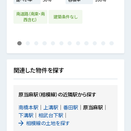
建築
%
南道路（南東・南
建築条件なし
西含む）
1
2
3
4
5
6
7
8
9
10
11
12
関連した物件を探す
原当麻駅（相模線）の近隣駅から探す
南橋本駅
上溝駅
番田駅
原当麻駅
下溝駅
相武台下駅
相模線の土地を探す