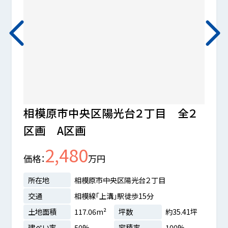
相模原市中央区陽光台２丁目 全２
相模
区画 A区画
価格
2,480
価格
万円
所在
交通
所在地
相模原市中央区陽光台２丁目
土地
交通
相模線「上溝」駅徒歩15分
台６丁目
建ぺ
土地面積
117.06m²
坪数
約35.41坪
.2坪
建ぺい率
50%
容積率
100%