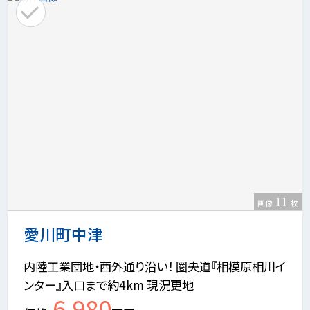
11
画像
枚
愛川町中津
内陸工業団地・西外通り沿い！ 圏央道『相模原相川イ
ンター』入口まで約4km 現況更地
6,980