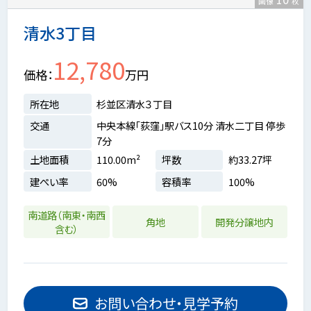
画像
枚
清水3丁目
12,780
価格
万円
所在地
杉並区清水３丁目
交通
中央本線「荻窪」駅バス10分 清水二丁目 停歩
7分
土地面積
110.00m²
坪数
約33.27坪
建ぺい率
60%
容積率
100%
南道路（南東・南西
角地
開発分譲地内
含む）
お問い合わせ・見学予約