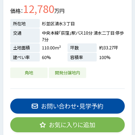
12,780
価格
万円
所在地
杉並区清水３丁目
交通
中央本線「荻窪」駅バス10分 清水二丁目 停歩
7分
土地面積
110.00m²
坪数
約33.27坪
建ぺい率
60%
容積率
100%
角地
開発分譲地内
お問い合わせ・見学予約
お気に入りに追加