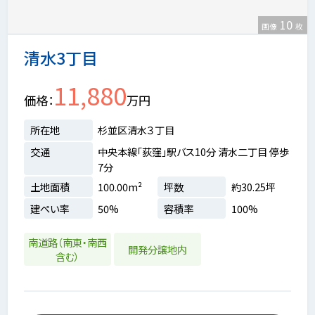
10
画像
枚
清水3丁目
11,880
価格
万円
所在地
杉並区清水３丁目
交通
中央本線「荻窪」駅バス10分 清水二丁目 停歩
7分
土地面積
100.00m²
坪数
約30.25坪
建ぺい率
50%
容積率
100%
南道路（南東・南西
開発分譲地内
含む）