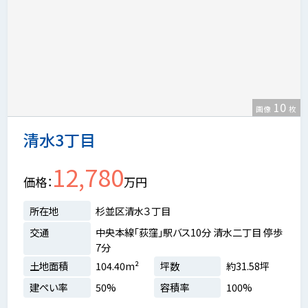
10
画像
枚
清水3丁目
12,780
価格
万円
所在地
杉並区清水３丁目
交通
中央本線「荻窪」駅バス10分 清水二丁目 停歩
7分
土地面積
104.40m²
坪数
約31.58坪
建ぺい率
50%
容積率
100%