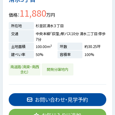
11,880
価格
万円
所在地
杉並区清水３丁目
交通
中央本線「荻窪」駅バス10分 清水二丁目 停歩
7分
土地面積
100.00m²
坪数
約30.25坪
建ぺい率
50%
容積率
100%
南道路（南東・南西
開発分譲地内
含む）
お問い合わせ・見学予約