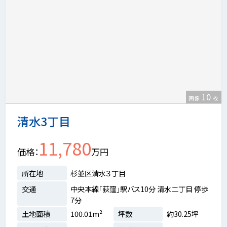
10
画像
枚
清水3丁目
11,780
価格
万円
所在地
杉並区清水３丁目
交通
中央本線「荻窪」駅バス10分 清水二丁目 停歩
7分
土地面積
100.01m²
坪数
約30.25坪