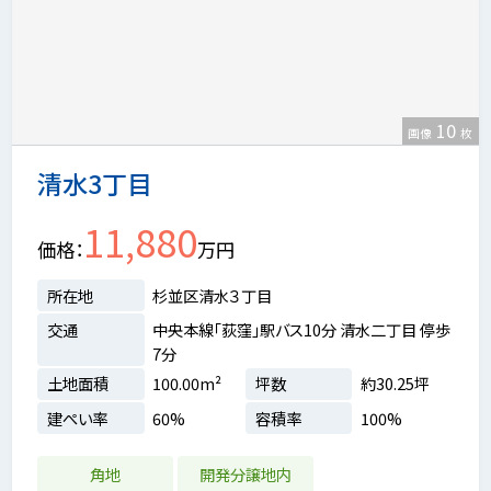
10
画像
枚
清水3丁目
11,880
価格
万円
所在地
杉並区清水３丁目
交通
中央本線「荻窪」駅バス10分 清水二丁目 停歩
7分
土地面積
100.00m²
坪数
約30.25坪
建ぺい率
60%
容積率
100%
角地
開発分譲地内