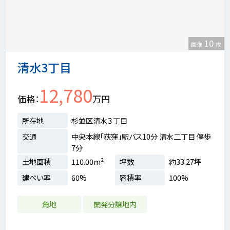
10
画像
枚
清水3丁目
12,780
価格
万円
所在地
杉並区清水３丁目
交通
中央本線「荻窪」駅バス10分 清水二丁目 停歩
7分
土地面積
110.00m²
坪数
約33.27坪
建ぺい率
60%
容積率
100%
角地
開発分譲地内