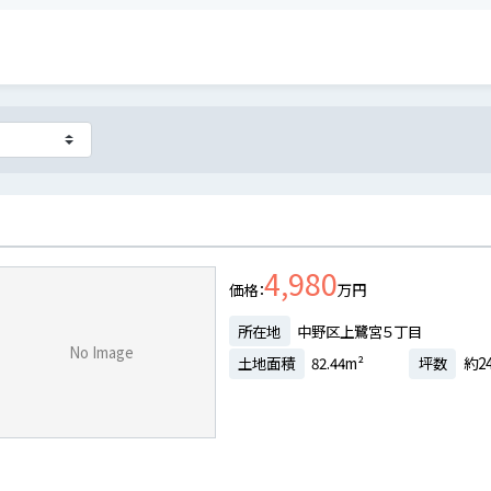
4,980
価格
万円
所在地
中野区上鷺宮５丁目
No Image
土地面積
82.44m²
坪数
約24