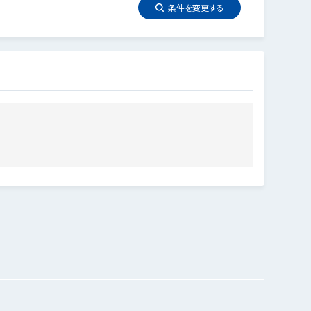
条件を
変更
する