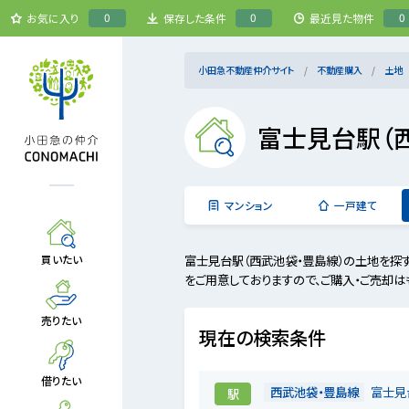
0
0
0
お気に入り
保存した条件
最近見た物件
小田急不動産仲介サイト
不動産購入
土地
富士見台駅（
マンション
一戸建て
富士見台駅（西武池袋・豊島線）の土地を探
買いたい
をご用意しておりますので、ご購入・ご売却は
売りたい
現在の検索条件
借りたい
西武池袋・豊島線
富士見
駅