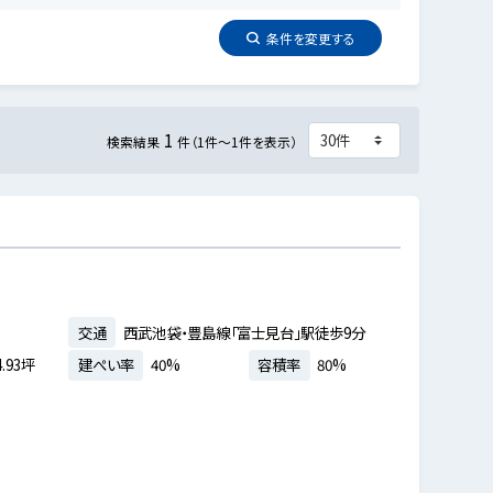
条件を
変更
する
1
検索結果
件（1件～1件を表示）
交通
西武池袋・豊島線「富士見台」駅徒歩9分
.93坪
建ぺい率
40%
容積率
80%