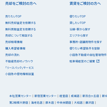
売却をご検討の方へ
賃貸をご検討の方へ
売りたいTOP
借りたいTOP
無料売却査定を依頼する
貸したいTOP
無料買取査定を依頼する
沿線・駅から探す
売却について相談する
エリアから探す
売却相場情報
事務所・店舗用物件を探す
購入希望者情報
借りたい希望条件を登録
売却の流れ
小田急不動産の自社管理物件
不動産売却のノウハウ
駐車場経営のご提案
「リースバック」サービス
小田急の借地権相談室
本社営業センター
新宿営業センター
経堂店
成城店
新百合ヶ丘店
新
第2相模大野店
海老名店
厚木店
中央林間店
大和店
藤沢店