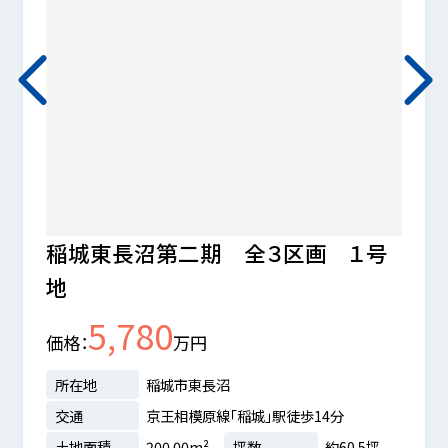
稲城東長沼第二期 全３区画 １号
稲城
地
地
5,780
価格
万円
価格
ヶ丘カン
所在地
稲城市東長沼
所在
交通
京王相模原線「稲城」駅徒歩14分
交通
.11坪
土地面積
200.00m²
坪数
約60.5坪
土地