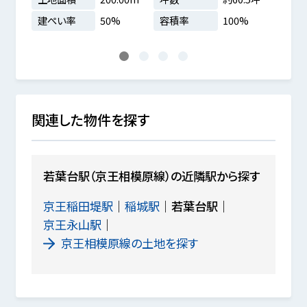
建ぺい率
50%
容積率
100%
建ぺ
1
2
3
4
関連した物件を探す
若葉台駅（京王相模原線）の近隣駅から探す
京王稲田堤駅
稲城駅
若葉台駅
京王永山駅
京王相模原線の土地を探す