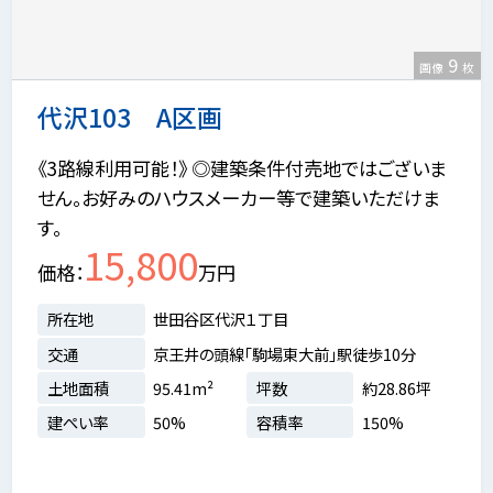
9
画像
枚
代沢103 A区画
《3路線利用可能！》 ◎建築条件付売地ではございま
せん。お好みのハウスメーカー等で建築いただけま
す。
15,800
価格
万円
所在地
世田谷区代沢１丁目
交通
京王井の頭線「駒場東大前」駅徒歩10分
土地面積
95.41m²
坪数
約28.86坪
建ぺい率
50%
容積率
150%