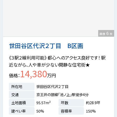
6
画像
枚
世田谷区代沢２丁目 B区画
《３駅２線利用可能》 都心へのアクセス良好です！ 駅
近ながら、人や車が少ない閑静な住宅街★
14,380
価格
万円
所在地
世田谷区代沢２丁目
交通
京王井の頭線「池ノ上」駅徒歩4分
土地面積
95.57m²
坪数
約28.9坪
建ぺい率
50%
容積率
150%