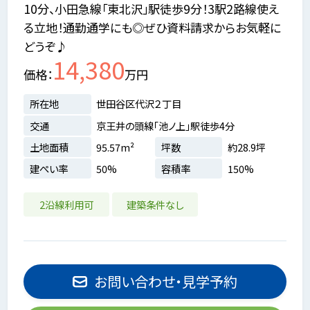
10分、小田急線「東北沢」駅徒歩9分！3駅2路線使え
る立地！通勤通学にも◎ぜひ資料請求からお気軽に
どうぞ♪
14,380
価格
万円
所在地
世田谷区代沢２丁目
交通
京王井の頭線「池ノ上」駅徒歩4分
土地面積
95.57m²
坪数
約28.9坪
建ぺい率
50%
容積率
150%
2沿線利用可
建築条件なし
お問い合わせ・見学予約