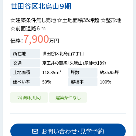
世田谷区北烏山９期
☆建築条件無し売地 ☆土地面積35坪超 ☆整形地
☆前面道路６ｍ
7,900
価格
万円
所在地
世田谷区北烏山７丁目
交通
京王井の頭線「久我山」駅徒歩18分
土地面積
118.85m²
坪数
約35.95坪
建ぺい率
50%
容積率
100%
2沿線利用可
建築条件なし
お問い合わせ・見学予約