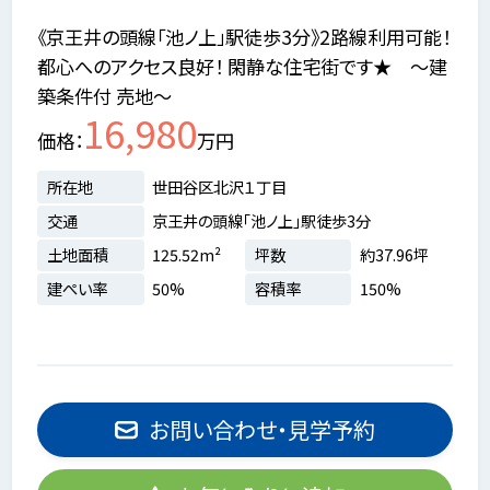
《京王井の頭線「池ノ上」駅徒歩3分》2路線利用可能！
都心へのアクセス良好！ 閑静な住宅街です★ ～建
築条件付 売地～
16,980
価格
万円
所在地
世田谷区北沢１丁目
交通
京王井の頭線「池ノ上」駅徒歩3分
土地面積
125.52m²
坪数
約37.96坪
建ぺい率
50%
容積率
150%
お問い合わせ・見学予約