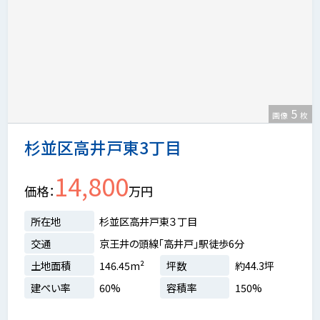
5
画像
枚
杉並区高井戸東3丁目
14,800
価格
万円
所在地
杉並区高井戸東３丁目
交通
京王井の頭線「高井戸」駅徒歩6分
土地面積
146.45m²
坪数
約44.3坪
建ぺい率
60%
容積率
150%