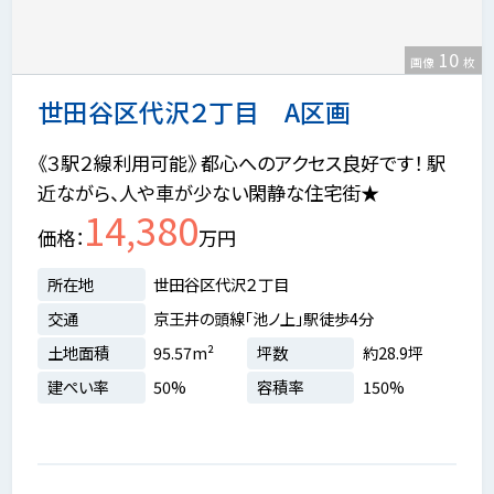
10
画像
枚
世田谷区代沢２丁目 A区画
《３駅２線利用可能》 都心へのアクセス良好です！ 駅
近ながら、人や車が少ない閑静な住宅街★
14,380
価格
万円
所在地
世田谷区代沢２丁目
交通
京王井の頭線「池ノ上」駅徒歩4分
土地面積
95.57m²
坪数
約28.9坪
建ぺい率
50%
容積率
150%