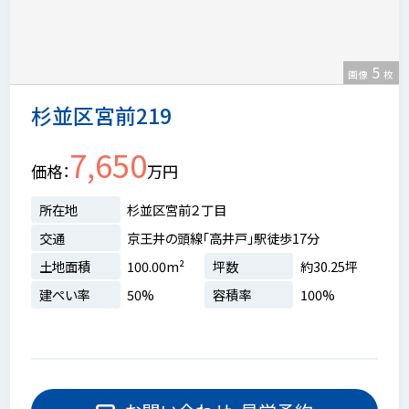
5
画像
枚
杉並区宮前219
7,650
価格
万円
所在地
杉並区宮前２丁目
交通
京王井の頭線「高井戸」駅徒歩17分
土地面積
100.00m²
坪数
約30.25坪
建ぺい率
50%
容積率
100%