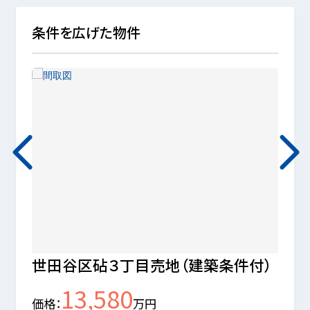
条件を広げた物件
世田谷区砧３丁目売地（建築条件付）
船橋 
13,580
価格
万円
価格