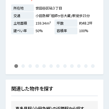
所在地
世田谷区砧３丁目
所在
交通
小田急線「祖師ヶ谷大蔵」駅徒歩15分
交通
土地面積
159.34m²
坪数
約48.2坪
土地
分
建ぺい率
50%
容積率
100%
建ぺ
.08坪
1
2
3
4
5
6
7
8
9
10
11
12
関連した物件を探す
喜多見駅（小田急線）の近隣駅から探す