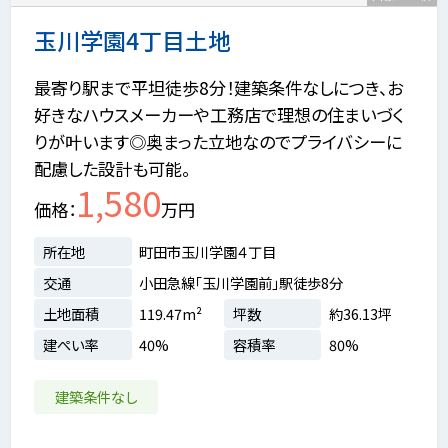
玉川学園4丁目土地
最寄り駅まで平坦徒歩8分！建築条件なしにつき、お
好きなハウスメーカーや工務店で理想の住まいづく
りが叶います◎奥まった立地なのでプライバシーに
配慮した設計も可能。
1,580
価格
万円
所在地
町田市玉川学園４丁目
交通
小田急線「玉川学園前」駅徒歩8分
土地面積
119.47m²
坪数
約36.13坪
建ぺい率
40%
容積率
80%
建築条件なし