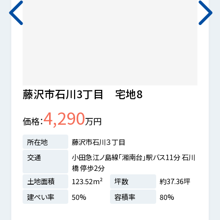
藤沢市石川3丁目 宅地8
藤沢
4,290
価格
万円
価格
所在地
藤沢市石川３丁目
所在
交通
小田急江ノ島線「湘南台」駅バス11分 石川
交通
橋 停歩2分
分 石川
土地面積
123.52m²
坪数
約37.36坪
土地
建ぺい率
50%
容積率
80%
建ぺ
.54坪