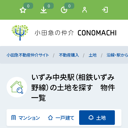
0
0
0
小田急不動産仲介サイト
不動産購入
土地
沿線・駅か
いずみ中央駅（相鉄いずみ
野線）の土地を探す 物件
一覧
マンション
一戸建て
土地