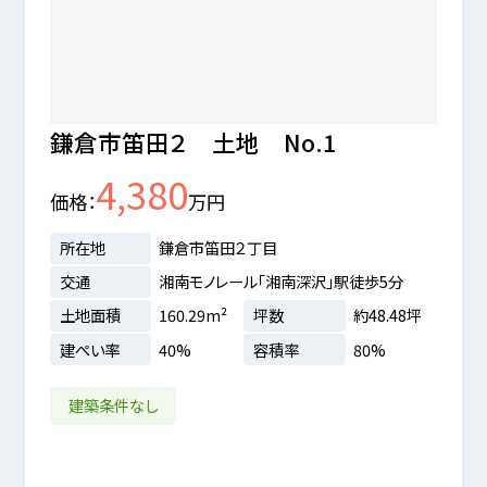
鎌倉市笛田２ 土地 No.1
鎌倉
4,380
価格
万円
価格
所在地
鎌倉市笛田２丁目
所在
4分
交通
湘南モノレール「湘南深沢」駅徒歩5分
交通
.83坪
土地面積
160.29m²
坪数
約48.48坪
土地
建ぺい率
40%
容積率
80%
建ぺ
地
建築条件なし
建築