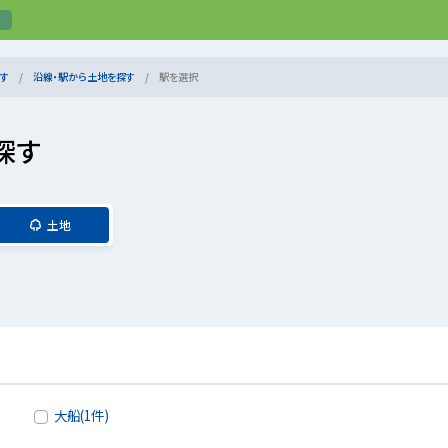
す
沿線・駅から土地を探す
駅を選択
探す
土地
大船(1件)