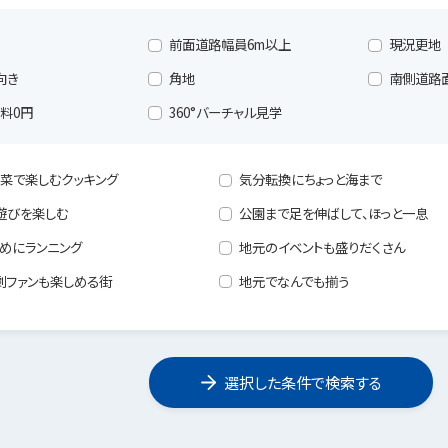
前面道路幅員6m以上
現況更地
向き
角地
南側道路
料0円
360°バーチャル見学
菜で楽しむクッキング
気分転換にちょっと海まで
遊びを楽しむ
公園まで足を伸ばして、ほっと一息
めにランニング
地元のイベントも盛りだくさん
劇ファンも楽しめる街
地元でなんでも揃う
選択した条件で検索する