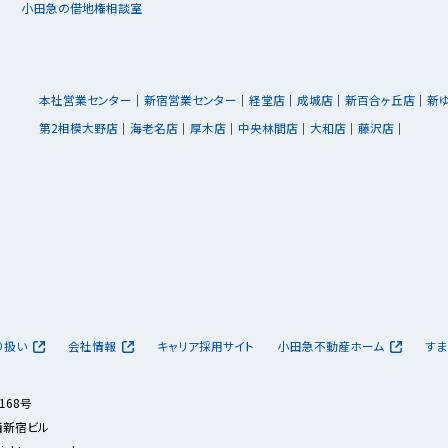
小田急の借地権相談室
本社営業センター
新宿営業センター
経堂店
成城店
新百合ヶ丘店
新
第2相模大野店
海老名店
厚木店
中央林間店
大和店
藤沢店
り扱い
会社情報
キャリア採用サイト
小田急不動産ホーム
すま
168号
急西新宿ビル