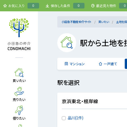
0
0
0
お気に入り
保存した条件
最近見た物件
小田急不動産仲介サイト
買いたい
土地を探
駅から土地を
マンション
一戸建て
買いたい
駅を選択
売りたい
京浜東北・根岸線
品川(1件)
借りたい