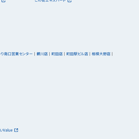
ゆり南口営業センター
鶴川店
町田店
町田駅ビル店
相模大野店
いValue