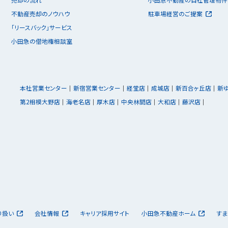
不動産売却のノウハウ
駐車場経営のご提案
「リースバック」サービス
小田急の借地権相談室
本社営業センター
新宿営業センター
経堂店
成城店
新百合ヶ丘店
新
第2相模大野店
海老名店
厚木店
中央林間店
大和店
藤沢店
り扱い
会社情報
キャリア採用サイト
小田急不動産ホーム
すま