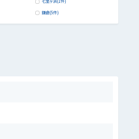
七里ヶ浜(1件)
鎌倉(5件)