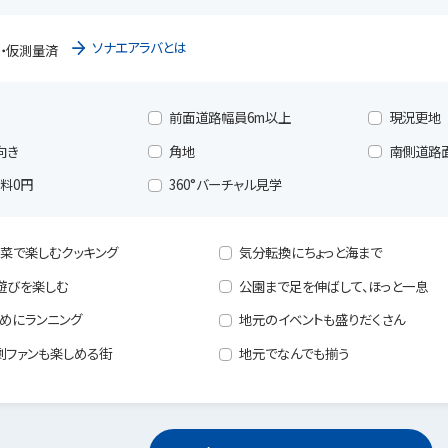
ソナエアラバとは
・仮測量済
前面道路幅員6m以上
現況更地
向き
角地
南側道路
料0円
360°バーチャル見学
菜で楽しむクッキング
気分転換にちょっと海まで
遊びを楽しむ
公園まで足を伸ばして、ほっと一息
めにランニング
地元のイベントも盛りだくさん
劇ファンも楽しめる街
地元でなんでも揃う