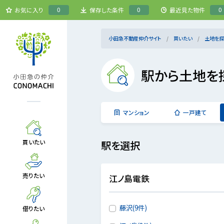
0
0
0
お気に入り
保存した条件
最近見た物件
小田急不動産仲介サイト
買いたい
土地を探
駅から土地を
マンション
一戸建て
買いたい
駅を選択
売りたい
江ノ島電鉄
藤沢(9件)
借りたい