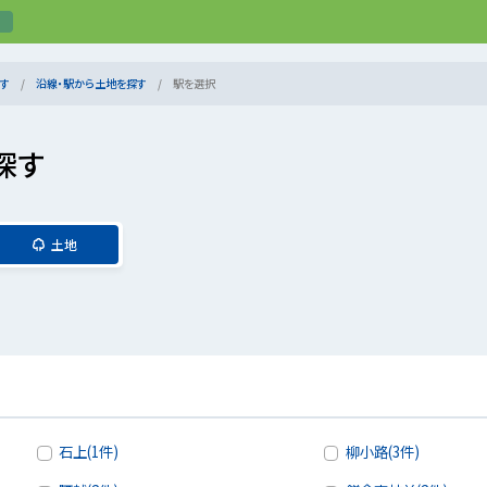
す
沿線・駅から土地を探す
駅を選択
探す
土地
石上(1件)
柳小路(3件)