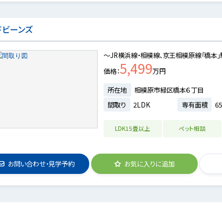
ドビーンズ
～JR横浜線・相模線、京王相模原線「橋本
5,499
価格
万円
所在地
相模原市緑区橋本６丁目
間取り
2LDK
専有面積
6
LDK15畳以上
ペット相談
お問い合わせ・見学予約
お気に入りに追加