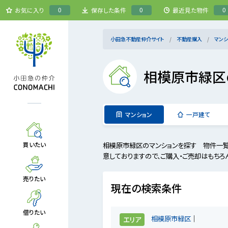
0
0
0
お気に入り
保存した条件
最近見た物件
小田急不動産仲介サイト
不動産購入
マンシ
相模原市緑区
マンション
一戸建て
相模原市緑区のマンションを探す 物件一覧
買いたい
意しておりますので、ご購入・ご売却はもちろ
売りたい
現在の検索条件
借りたい
相模原市緑区
エリア