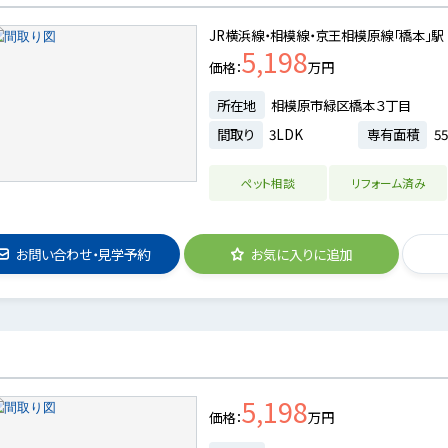
JR横浜線・相模線・京王相模原線「橋本」駅
5,198
価格
万円
所在地
相模原市緑区橋本３丁目
間取り
3LDK
専有面積
55
ペット相談
リフォーム済み
お問い合わせ・見学予約
お気に入りに追加
5,198
価格
万円