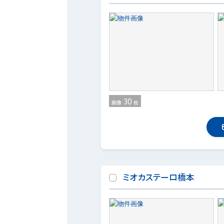
30
画像
枚
ミオカステーロ橋本