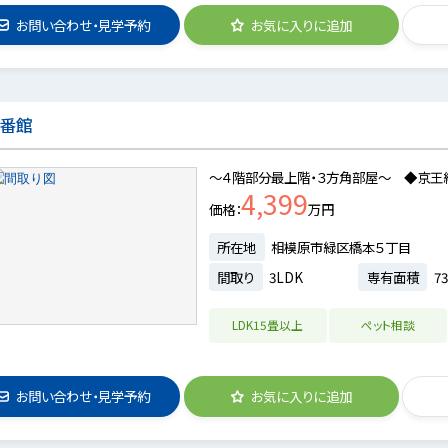
お問い合わせ・見学予約
お気に入りに追加
弐番館
～４階部分最上階・３方角部屋～ ◆京王線
4,399
価格
万円
所在地
相模原市緑区橋本５丁目
間取り
3LDK
専有面積
73
LDK15畳以上
ペット相談
お問い合わせ・見学予約
お気に入りに追加