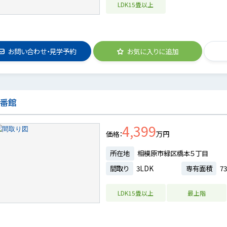
LDK15畳以上
お問い合わせ・見学予約
お気に入りに追加
弐番館
4,399
価格
万円
所在地
相模原市緑区橋本５丁目
間取り
3LDK
専有面積
73
LDK15畳以上
最上階