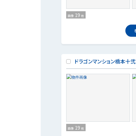
19
画像
枚
ドラゴンマンション橋本十
19
画像
枚