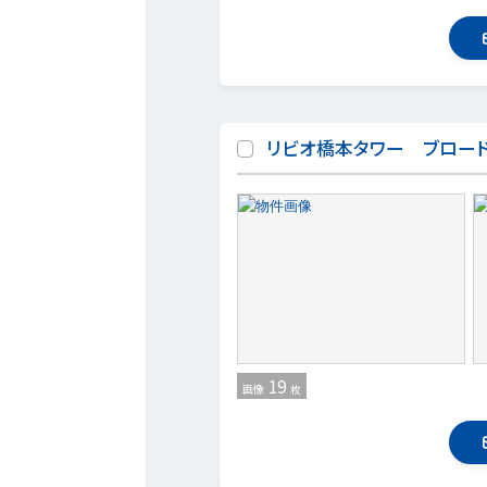
リビオ橋本タワー ブロー
19
画像
枚