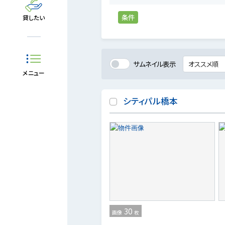
条件
貸したい
サムネイル表示
メニュー
シティパル橋本
30
画像
枚