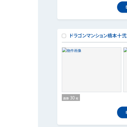
ドラゴンマンション橋本十
30
画像
枚