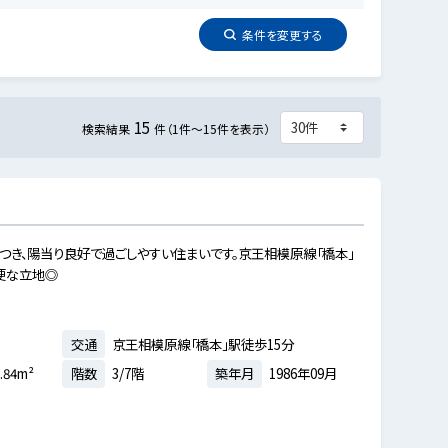
条件を
変更
する
15
検索結果
件（1件～15件を表示）
につき、陽当り良好で過ごしやすい住まいです。京王相模原線「橋本」
便な立地◎
交通
京王相模原線「橋本」駅徒歩15分
.84m²
階数
3/7階
築年月
1986年09月