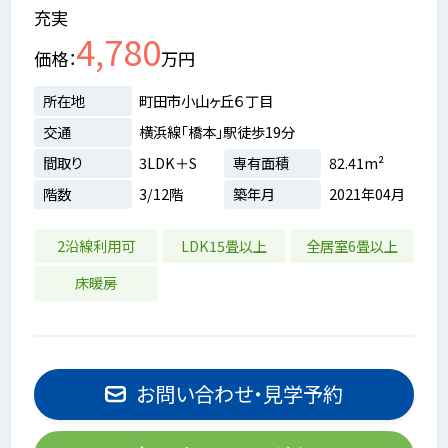
充実
4,780
価格
万円
所在地
町田市小山ヶ丘６丁目
交通
横浜線「橋本」駅徒歩19分
間取り
3LDK＋S
専有面積
82.41m²
階数
3/12階
築年月
2021年04月
2沿線利用可
LDK15畳以上
全居室6畳以上
床暖房
お問い合わせ・見学予約