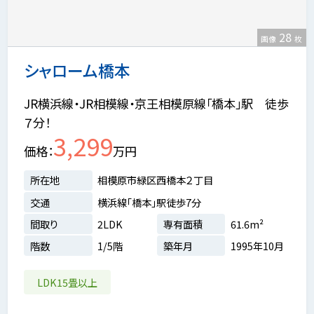
28
画像
枚
シャローム橋本
JR横浜線・JR相模線・京王相模原線「橋本」駅 徒歩
７分！
3,299
価格
万円
所在地
相模原市緑区西橋本２丁目
交通
横浜線「橋本」駅徒歩7分
間取り
2LDK
専有面積
61.6m²
階数
1/5階
築年月
1995年10月
LDK15畳以上