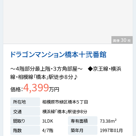
30
画像
枚
ドラゴンマンション橋本十弐番館
～４階部分最上階・３方角部屋～ ◆京王線・横浜
線・相模線「橋本」駅徒歩８分♪
4,399
価格
万円
所在地
相模原市緑区橋本５丁目
交通
横浜線「橋本」駅徒歩8分
間取り
3LDK
専有面積
73.38m²
階数
4/7階
築年月
1997年01月