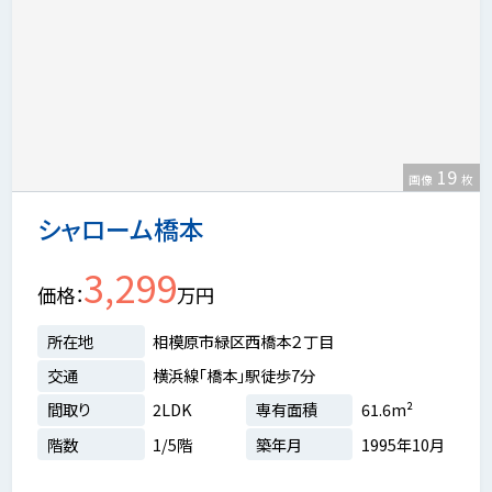
19
画像
枚
シャローム橋本
3,299
価格
万円
所在地
相模原市緑区西橋本２丁目
交通
横浜線「橋本」駅徒歩7分
間取り
2LDK
専有面積
61.6m²
階数
1/5階
築年月
1995年10月