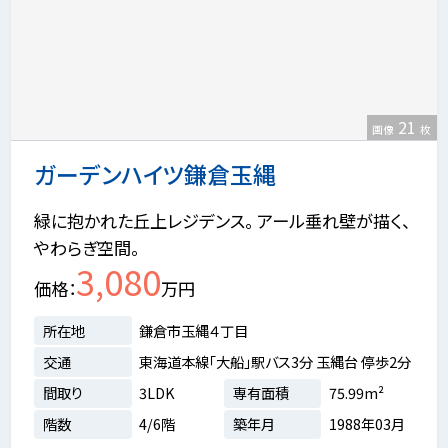
21
画像
枚
ガーデンハイツ鎌倉玉縄
緑に抱かれた丘上レジデンス。 アール垂れ壁が描く、
やわらぎ空間。
3,080
価格
万円
所在地
鎌倉市玉縄４丁目
交通
東海道本線「大船」駅バス3分 玉縄台 停歩2分
間取り
3LDK
専有面積
75.99m²
階数
4/6階
築年月
1988年03月