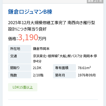
27
画像
枚
鎌倉ロジュマンB棟
2025年12月大規模修繕工事完了 南西向き雁行型
設計につき陽当り良好
3,190
価格
万円
所在地
鎌倉市岡本
交通
京浜東北・根岸線「大船」駅バス7分 南岡本 停
歩4分
間取り
2LDK
専有面積
78.61m²
階数
2/10階
築年月
1976年09月
LDK15畳以上