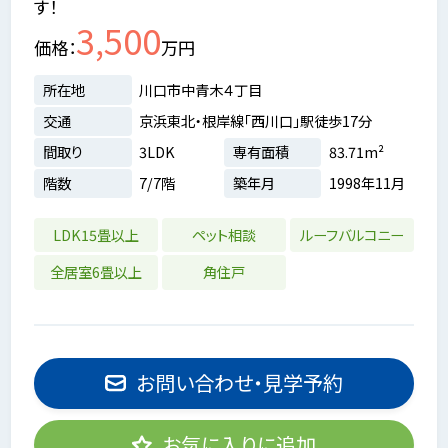
す！
3,500
価格
万円
所在地
川口市中青木４丁目
交通
京浜東北・根岸線「西川口」駅徒歩17分
間取り
3LDK
専有面積
83.71m²
階数
7/7階
築年月
1998年11月
LDK15畳以上
ペット相談
ルーフバルコニー
全居室6畳以上
角住戸
お問い合わせ・見学予約
お気に入りに追加