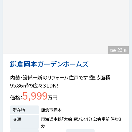
23
画像
枚
鎌倉岡本ガーデンホームズ
内装・設備一新のリフォーム住戸です！壁芯面積
95.86㎡の広々３LDK！
5,999
価格
万円
所在地
鎌倉市岡本
交通
東海道本線「大船」駅バス4分 公会堂前 停歩3
分