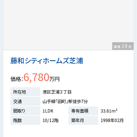
19
画像
枚
藤和シティホームズ芝浦
6,780
価格
万円
所在地
港区芝浦３丁目
交通
山手線「田町」駅徒歩7分
間取り
1LDK
専有面積
33.81m²
階数
10/12階
築年月
1998年02月