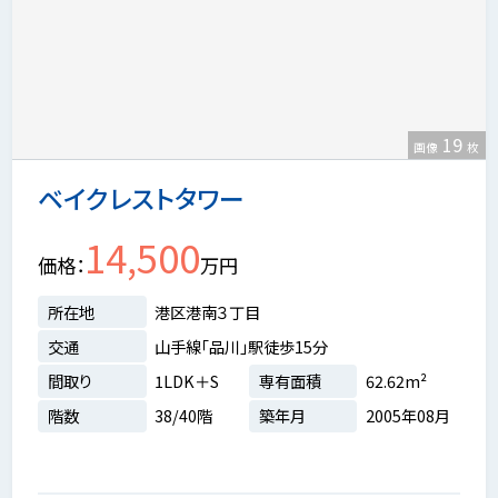
19
画像
枚
ベイクレストタワー
14,500
価格
万円
所在地
港区港南３丁目
交通
山手線「品川」駅徒歩15分
間取り
1LDK＋S
専有面積
62.62m²
階数
38/40階
築年月
2005年08月