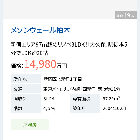
19
画像
枚
メゾンヴェール柏木
新宿エリア97㎡超のリノベ3LDK！「大久保」駅徒歩5
分でLDK約20帖
14,980
価格
万円
所在地
新宿区北新宿１丁目
交通
東京メトロ丸ノ内線「西新宿」駅徒歩11分
間取り
3LDK
専有面積
97.29m²
階数
4/5階
築年月
2004年02月
床暖房