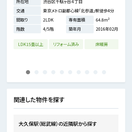
所在地
渋谷区千駄ヶ谷４丁目
所在
交通
東京メトロ副都心線「北参道」駅徒歩4分
交通
間取り
2LDK
専有面積
64.8m²
間取
1分
階数
4/5階
築年月
2016年02月
階数
3m²
4年01月
LDK15畳以上
リフォーム済み
床暖房
1
2
3
4
5
6
7
8
9
10
関連した物件を探す
大久保駅（総武線）の近隣駅から探す