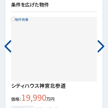
条件を広げた物件
シティハウス神宮北参道
ファ
19,990
価格
万円
価格