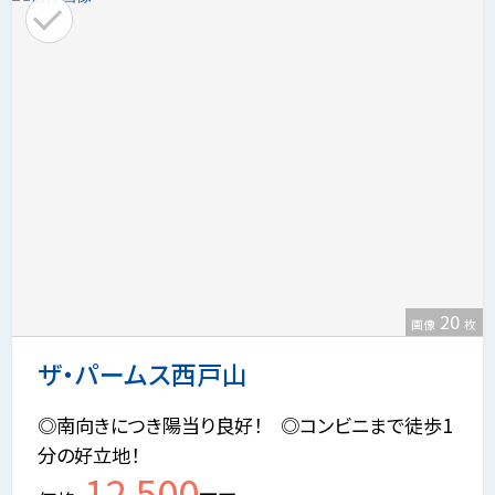
20
画像
枚
ザ・パームス西戸山
◎南向きにつき陽当り良好！ ◎コンビニまで徒歩1
分の好立地！
12,500