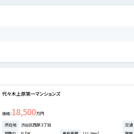
代々木上原第一マンションズ
18,500
価格
万円
所在地
渋谷区西原３丁目
交通
間取り
3LDK
専有面積
111.28m²
階数