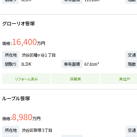
グローリオ笹塚
16,400
価格
万円
所在地
渋谷区幡ヶ谷１丁目
交通
間取り
3LDK
専有面積
67.81m²
階数
リフォーム済み
床暖房
角住戸
ルーブル笹塚
8,980
価格
万円
所在地
渋谷区笹塚３丁目
交通