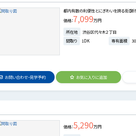
都内有数の利便性とにぎわいを誇る街【新
7,099
価格
万円
所在地
渋谷区代々木２丁目
間取り
1DK
専有面積
30
お問い合わせ・見学予約
お気に入りに追加
5,290
価格
万円