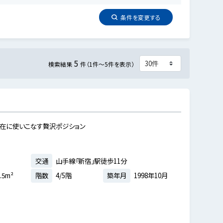
条件を
変更
する
5
検索結果
件（1件～5件を表示）
自在に使いこなす贅沢ポジション
交通
山手線「新宿」駅徒歩11分
.5m²
階数
4/5階
築年月
1998年10月