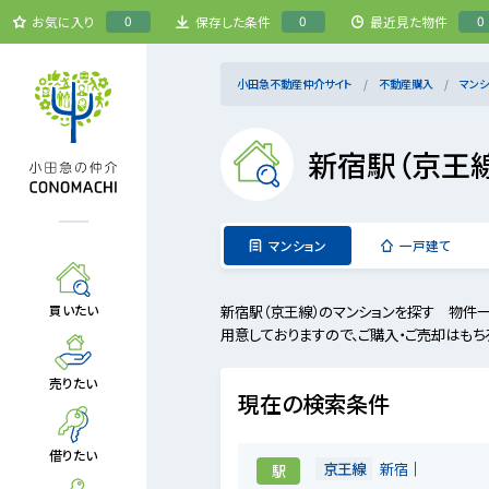
0
0
0
お気に入り
保存した条件
最近見た物件
小田急不動産仲介サイト
不動産購入
マンシ
新宿駅（京王
マンション
一戸建て
新宿駅（京王線）のマンションを探す 物件
買いたい
用意しておりますので、ご購入・ご売却はもち
売りたい
現在の検索条件
借りたい
京王線
新宿
駅