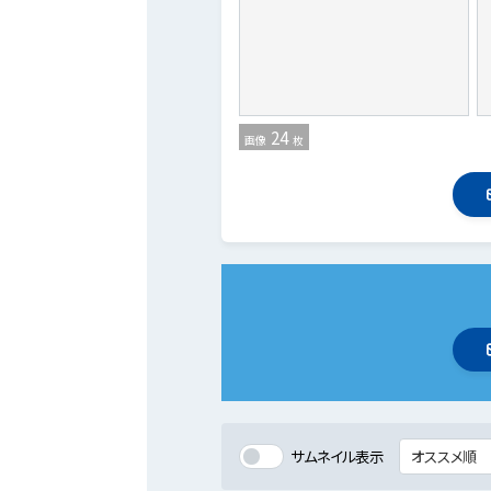
24
画像
枚
サムネイル表示