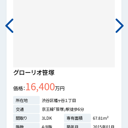
グローリオ笹塚
ルー
16,400
価格
万円
価格
所在地
渋谷区幡ヶ谷１丁目
所在
交通
京王線「笹塚」駅徒歩6分
交通
間取り
3LDK
専有面積
67.81m²
間取
階数
4/8階
築年月
2015年01月
階数