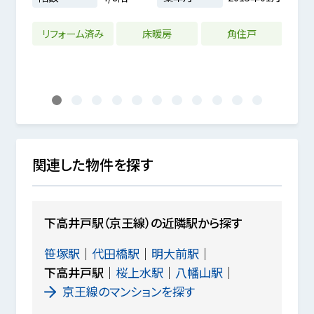
7m²
9年03月
リフォーム済み
床暖房
角住戸
1
2
3
4
5
6
7
8
9
10
11
関連した物件を探す
下高井戸駅（京王線）の近隣駅から探す
笹塚駅
代田橋駅
明大前駅
下高井戸駅
桜上水駅
八幡山駅
京王線のマンションを探す