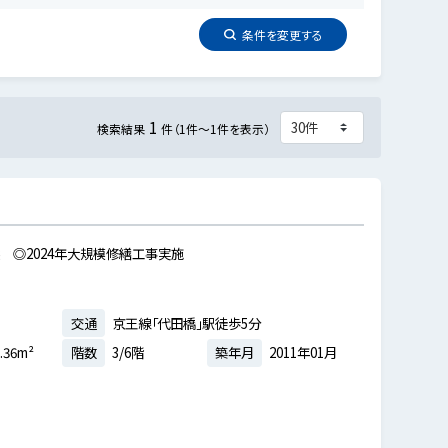
条件を
変更
する
1
検索結果
件（1件～1件を表示）
 ◎2024年大規模修繕工事実施
交通
京王線「代田橋」駅徒歩5分
.36m²
階数
3/6階
築年月
2011年01月