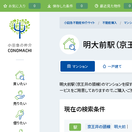
0
0
0
お気に入り
保存した条件
最近見た物件
小田急不動産仲介サイト
不動産購入
マンシ
明大前駅（京
マンション
一戸建て
明大前駅（京王井の頭線）のマンションを探
買いたい
ービスをご用意しておりますので、ご購入・ご
売りたい
現在の検索条件
借りたい
京王井の頭線
明大前
駅