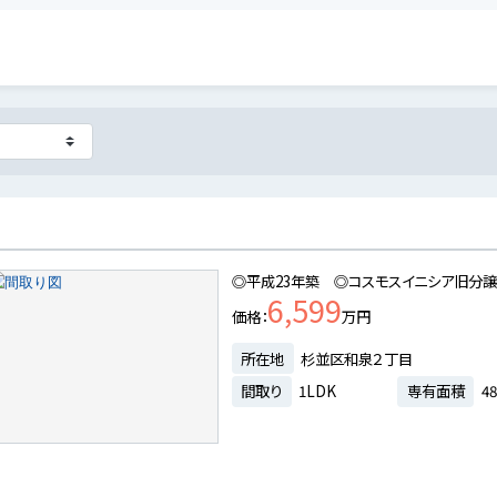
◎平成23年築 ◎コスモスイニシア旧分譲
6,599
価格
万円
所在地
杉並区和泉２丁目
間取り
1LDK
専有面積
48