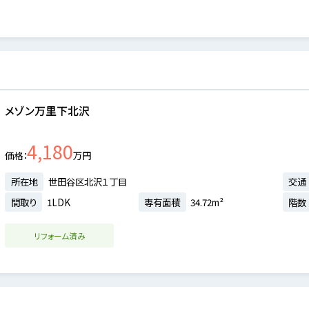
メゾン万里下北沢
4,180
価格
万円
所在地
世田谷区北沢１丁目
交通
間取り
1LDK
専有面積
34.72m²
階数
リフォーム済み