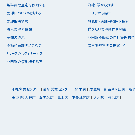
無料買取査定を依頼する
沿線・駅から探す
売却について相談する
エリアから探す
売却相場情報
事務所・店舗用物件を探す
購入希望者情報
借りたい希望条件を登録
売却の流れ
小田急不動産の自社管理物件
不動産売却のノウハウ
駐車場経営のご提案
「リースバック」サービス
小田急の借地権相談室
本社営業センター
新宿営業センター
経堂店
成城店
新百合ヶ丘店
新
第2相模大野店
海老名店
厚木店
中央林間店
大和店
藤沢店