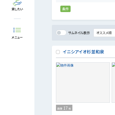
条件
貸したい
サムネイル表示
メニュー
イニシアイオ杉並和泉
17
画像
枚