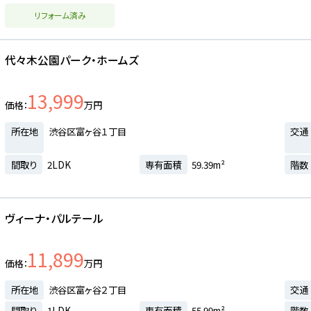
リフォーム済み
代々木公園パーク・ホームズ
13,999
価格
万円
所在地
渋谷区富ヶ谷１丁目
交通
間取り
2LDK
専有面積
59.39m²
階数
ヴィーナ・パルテール
11,899
価格
万円
所在地
渋谷区富ヶ谷２丁目
交通
間取り
1LDK
専有面積
55.99m²
階数