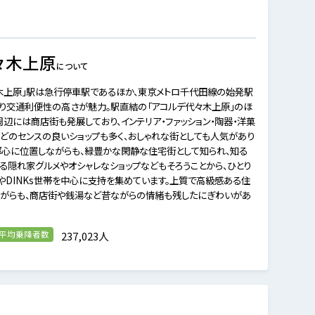
々木上原
について
木上原」駅は急行停車駅であるほか、東京メトロ千代田線の始発駅
り交通利便性の高さが魅力。駅直結の「アコルデ代々木上原」のほ
周辺には商店街も発展しており、インテリア・ファッション・陶器・洋菓
どのセンスの良いショップも多く、おしゃれな街としても人気があり
都心に位置しながらも、緑豊かな閑静な住宅街として知られ、知る
る隠れ家グルメやオシャレなショップなどもそろうことから、ひとり
やDINKs世帯を中心に支持を集めています。上質で高級感ある住
がらも、商店街や銭湯など昔ながらの情緒も残したにぎわいがあ
の平均乗降者数
237,023人