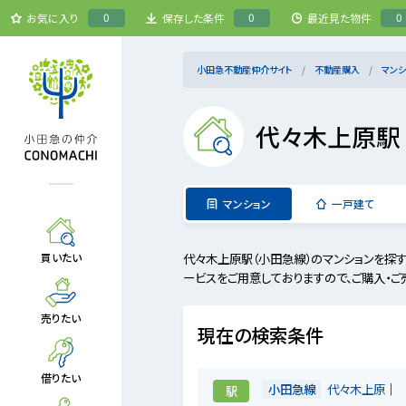
0
0
0
お気に入り
保存した条件
最近見た物件
小田急不動産仲介サイト
不動産購入
マンシ
代々木上原駅
マンション
一戸建て
代々木上原駅（小田急線）のマンションを探
買いたい
ービスをご用意しておりますので、ご購入・ご
売りたい
現在の検索条件
借りたい
小田急線
代々木上原
駅