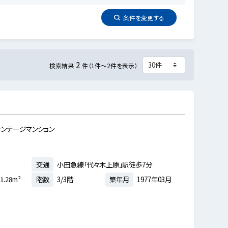
条件を
変更
する
2
検索結果
件（1件～2件を表示）
ンテージマンション
交通
小田急線「代々木上原」駅徒歩7分
1.28m²
階数
3/3階
築年月
1977年03月