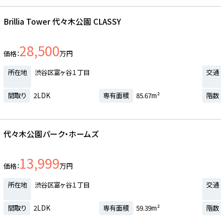
Brillia Tower 代々木公園 CLASSY
28,500
価格
万円
所在地
渋谷区富ヶ谷１丁目
交通
間取り
2LDK
専有面積
85.67m²
階数
代々木公園パーク・ホームズ
13,999
価格
万円
所在地
渋谷区富ヶ谷１丁目
交通
間取り
2LDK
専有面積
59.39m²
階数