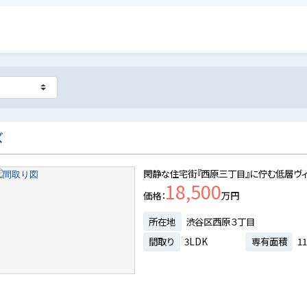
ズ
閑静な住宅街『西原三丁目』に佇む低層ヴィ
18,500
価格
万円
所在地
渋谷区西原３丁目
間取り
3LDK
専有面積
11