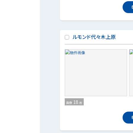
ルモンド代々木上原
18
画像
枚