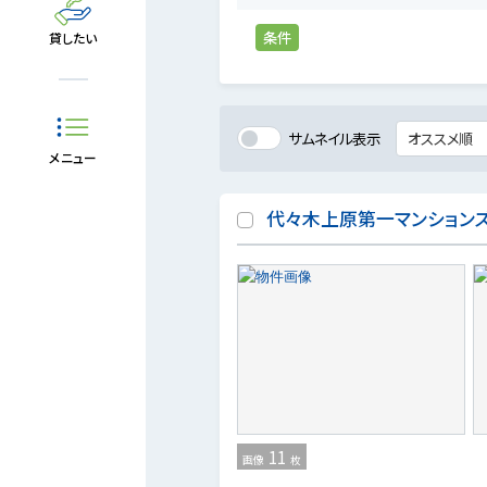
条件
貸したい
サムネイル表示
メニュー
代々木上原第一マンション
11
画像
枚