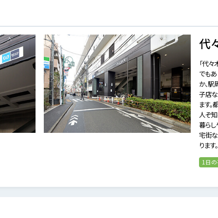
代
「代々
でもあ
か、駅
子店な
ます。
人ぞ知
暮らし
宅街な
ります。
1日