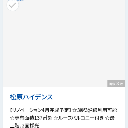
8
画像
枚
松原ハイデンス
【リノベーション4月完成予定】 ☆3駅3沿線利用可能
☆専有面積137㎡超 ☆ルーフバルコニー付き ☆最
上階、2面採光