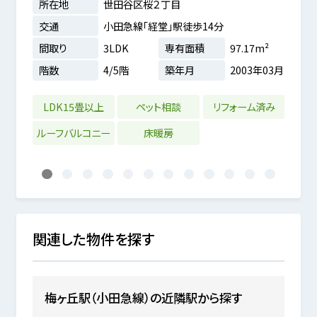
所在地
世田谷区桜２丁目
所在
交通
小田急線「経堂」駅徒歩14分
交通
間取り
3LDK
専有面積
97.17m²
間取
階数
4/5階
築年月
2003年03月
階数
2m²
8年02月
LDK15畳以上
ペット相談
リフォーム済み
2沿
ルーフバルコニー
床暖房
戸
1
2
3
4
5
6
7
8
9
10
11
12
関連した物件を探す
梅ヶ丘駅（小田急線）の近隣駅から探す