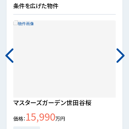
条件を広げた物件
マスターズガーデン世田谷桜
パー
15,990
価格
万円
価格