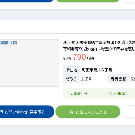
2020年大規模修繕工事実施済！RC造5階
育細則有り)。敷地内は緑豊かで四季を感じ
790
価格
万円
所在地
町田市鶴川６丁目
間取り
2LDK
専有面積
52
2沿線利用可
ペット相談
お問い合わせ・見学予約
お気に入りに追加