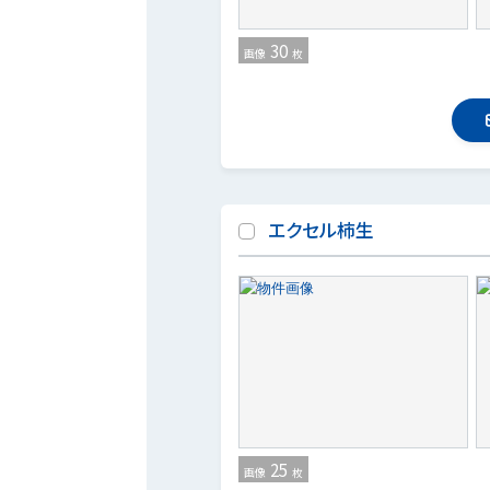
30
画像
枚
エクセル柿生
25
画像
枚