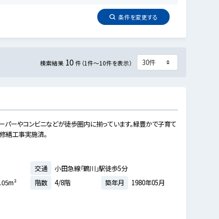
条件を
変更
する
10
検索結果
件（1件～10件を表示）
スーパーやコンビニなどが徒歩圏内に揃っています。緑豊かで子育て
模修繕工事実施済。
交通
小田急線「鶴川」駅徒歩5分
.05m²
階数
4/8階
築年月
1980年05月