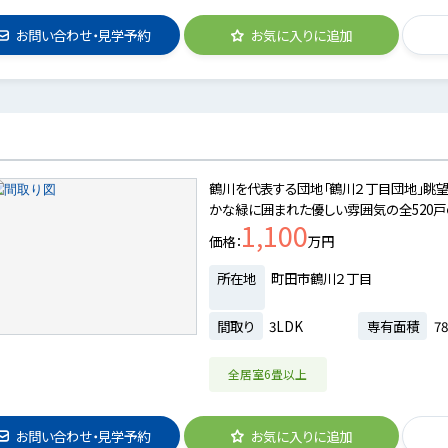
お問い合わせ・見学予約
お気に入りに追加
鶴川を代表する団地「鶴川２丁目団地」眺望
かな緑に囲まれた優しい雰囲気の全520戸
1,100
価格
万円
所在地
町田市鶴川２丁目
間取り
3LDK
専有面積
78
全居室6畳以上
お問い合わせ・見学予約
お気に入りに追加