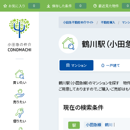
0
0
0
お気に入り
保存した条件
最近見た物件
小田急不動産仲介サイト
不動産購入
マンシ
鶴川駅（小田
マンション
一戸建て
鶴川駅（小田急線）のマンションを探す 物
買いたい
ご用意しておりますので、ご購入・ご売却はも
売りたい
現在の検索条件
借りたい
小田急線
鶴川
駅