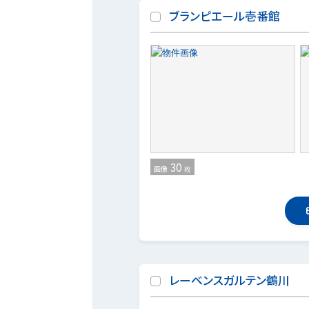
ブランピエール壱番館
30
画像
枚
レーベンスガルテン鶴川