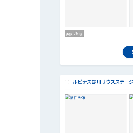
26
画像
枚
ルピナス鶴川サウスステー