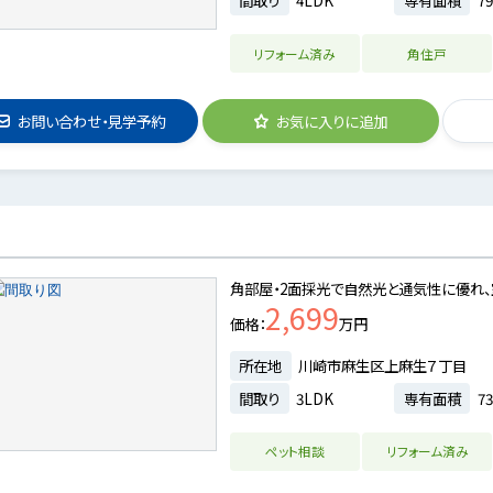
リフォーム済み
角住戸
お問い合わせ・見学予約
お気に入りに追加
角部屋・2面採光で自然光と通気性に優れ、
2,699
価格
万円
所在地
川崎市麻生区上麻生７丁目
間取り
3LDK
専有面積
73
ペット相談
リフォーム済み