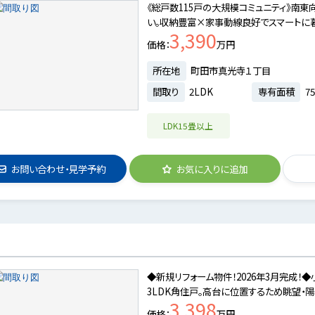
《総戸数115戸の大規模コミュニティ》南東
い。収納豊富×家事動線良好でスマートに
3,390
価格
万円
所在地
町田市真光寺１丁目
間取り
2LDK
専有面積
75
LDK15畳以上
お問い合わせ・見学予約
お気に入りに追加
◆新規リフォーム物件！2026年3月完成！
3LDK角住戸。高台に位置するため眺望・陽
3,398
価格
万円