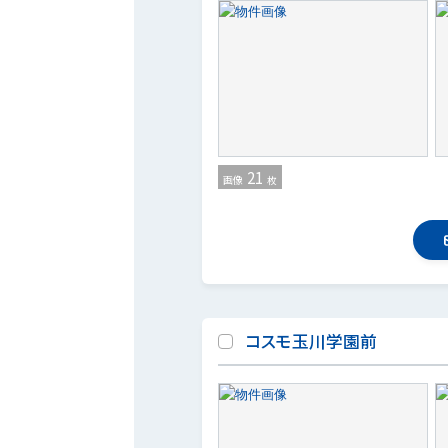
21
画像
枚
コスモ玉川学園前