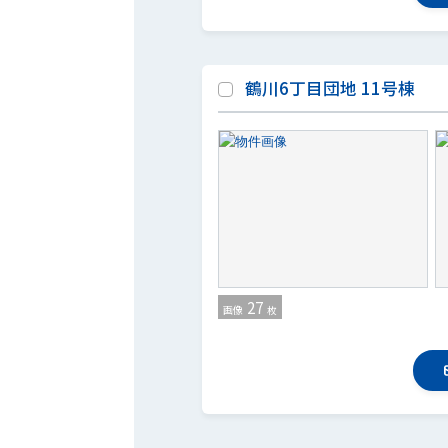
鶴川6丁目団地 11号棟
27
画像
枚