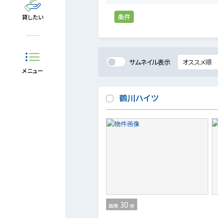
条件
貸したい
サムネイル表示
メニュー
鶴川ハイツ
30
画像
枚