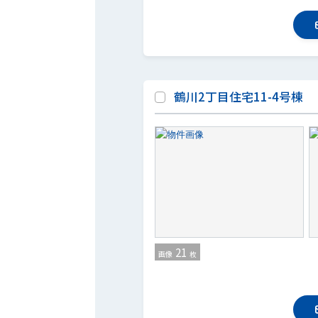
鶴川2丁目住宅11-4号棟
21
画像
枚