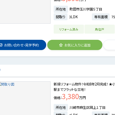
所在地
町田市玉川学園５丁目
間取り
3LDK
専有面積
75
リフォーム済み
角住戸
お問い合わせ・見学予約
お気に入りに追加
ジ
新規リフォーム物件！令和8年2月完成！ ★
駅までフラットな立地！
3,380
価格
万円
所在地
川崎市麻生区岡上１丁目
間取り
4LDK
専有面積
79