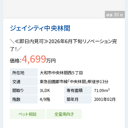
30
画像
枚
ジェイシティ中央林間
＼≪即日内見可≫2026年6月下旬リノベーション完
了！／
4,699
価格
万円
所在地
大和市中央林間西５丁目
交通
東急田園都市線「中央林間」駅徒歩13分
間取り
3LDK
専有面積
71.09m²
階数
4/9階
築年月
2001年02月
ペット相談
全室南向き