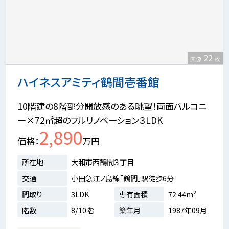
22
画像
枚
ハイネスアミティ鶴間壱番館
10階建の8階部分開放感のある眺望！両面バルコニ
ー×72㎡超のフルリノベーション３LDK
2,890
価格
万円
所在地
大和市西鶴間３丁目
交通
小田急江ノ島線「鶴間」駅徒歩6分
間取り
3LDK
専有面積
72.44m²
階数
8/10階
築年月
1987年09月