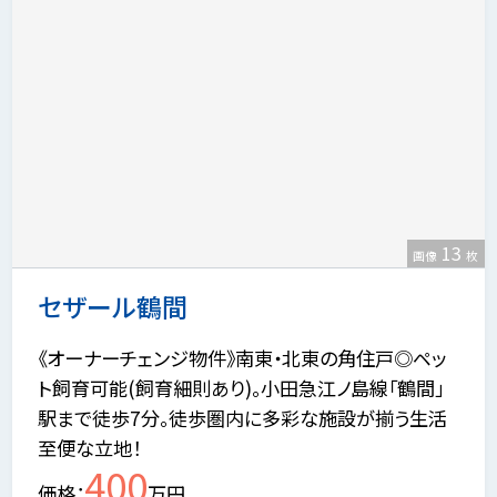
13
画像
枚
セザール鶴間
《オーナーチェンジ物件》南東・北東の角住戸◎ペッ
ト飼育可能(飼育細則あり)。小田急江ノ島線「鶴間」
駅まで徒歩7分。徒歩圏内に多彩な施設が揃う生活
至便な立地！
400
価格
万円