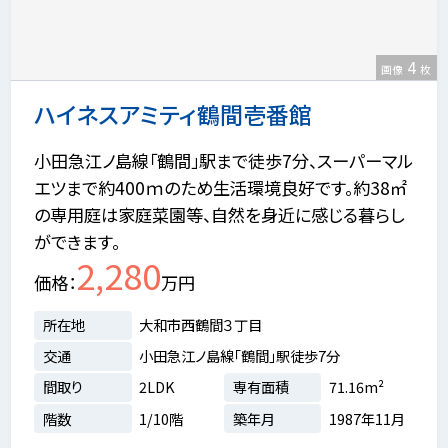
4
画像
枚
ハイネスアミティ鶴間壱番館
小田急江ノ島線「鶴間」駅まで徒歩7分、スーパーマル
エツまで約400ｍのため生活環境良好です。約38㎡
の専用庭は家庭菜園等、自然を身近に感じる暮らし
ができます。
2,280
価格
万円
所在地
大和市西鶴間３丁目
交通
小田急江ノ島線「鶴間」駅徒歩7分
間取り
2LDK
専有面積
71.16m²
階数
1/10階
築年月
1987年11月