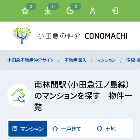
0
0
0
小田急不動産仲介サイト
不動産購入
マンション
沿線・
南林間駅（小田急江ノ島線）
のマンションを探す 物件一
覧
マンション
一戸建て
土地