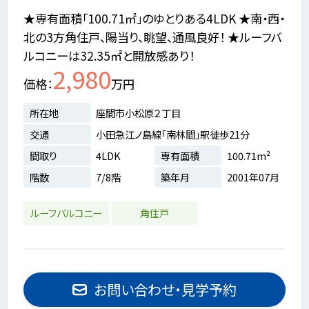
★専有面積「100.71㎡」のゆとりある4LDK ★南・西・
北の3方角住戸、陽当り、眺望、通風良好！ ★ルーフバ
ルコニーは32.35㎡と開放感あり！
2,980
価格
万円
所在地
座間市小松原２丁目
交通
小田急江ノ島線「南林間」駅徒歩21分
間取り
4LDK
専有面積
100.71m²
階数
7/8階
築年月
2001年07月
ルーフバルコニー
角住戸
お問い合わせ・見学予約