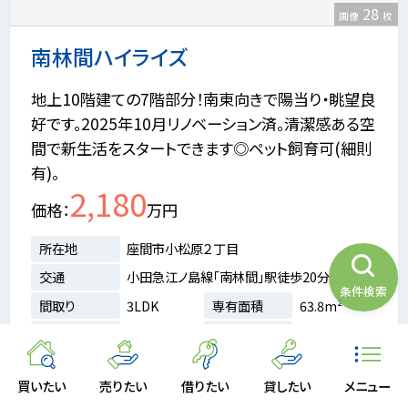
28
画像
枚
南林間ハイライズ
地上10階建ての7階部分！南東向きで陽当り・眺望良
好です。2025年10月リノベーション済。清潔感ある空
間で新生活をスタートできます◎ペット飼育可(細則
有)。
2,180
価格
万円
所在地
座間市小松原２丁目
交通
小田急江ノ島線「南林間」駅徒歩20分
条件検索
間取り
3LDK
専有面積
63.8m²
階数
7/10階
築年月
1987年02月
ペット相談
リフォーム済み
買いたい
売りたい
借りたい
貸したい
メニュー