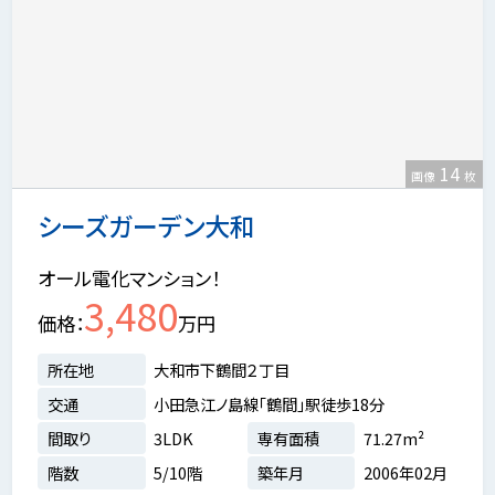
14
画像
枚
シーズガーデン大和
オール電化マンション！
3,480
価格
万円
所在地
大和市下鶴間２丁目
交通
小田急江ノ島線「鶴間」駅徒歩18分
間取り
3LDK
専有面積
71.27m²
階数
5/10階
築年月
2006年02月