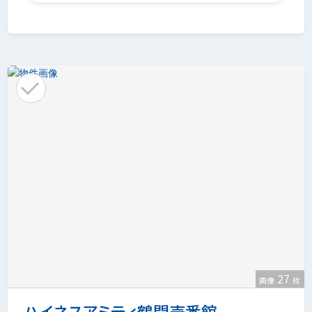
27
画像
枚
ハイネスアミティ鶴間壱番館