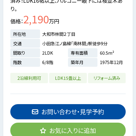
済み！LDK16帖以上、バルコニー眼下には桜並木あ
り。
2,190
価格
万円
所在地
大和市林間２丁目
交通
小田急江ノ島線「南林間」駅徒歩9分
間取り
2LDK
専有面積
60.5m²
階数
6/8階
築年月
1975年12月
2沿線利用可
LDK15畳以上
リフォーム済み
お問い合わせ・見学予約
お気に入りに追加