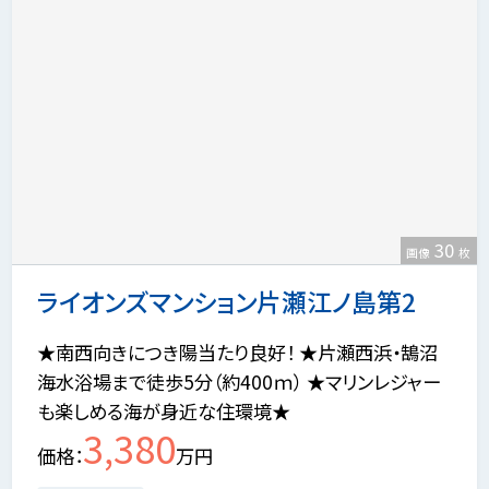
30
画像
枚
ライオンズマンション片瀬江ノ島第2
★南西向きにつき陽当たり良好！ ★片瀬西浜・鵠沼
海水浴場まで徒歩5分（約400ｍ） ★マリンレジャー
も楽しめる海が身近な住環境★
3,380
価格
万円