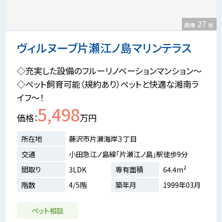
27
画像
枚
ヴィルヌーブ片瀬江ノ島マリンテラス
◇充実した設備のフルーリノベーションマンション～
◇ペット飼育可能（規約あり）ペットと快適な湘南ラ
イフ～！
5,498
価格
万円
所在地
藤沢市片瀬海岸３丁目
交通
小田急江ノ島線「片瀬江ノ島」駅徒歩9分
間取り
3LDK
専有面積
64.4m²
階数
4/5階
築年月
1999年03月
ペット相談