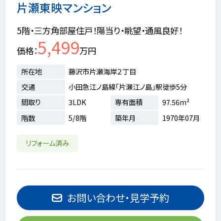
片瀬東映マンション
5階・三方角部屋住戸！陽当り・眺望・通風良好！
5,499
価格
万円
所在地
藤沢市片瀬海岸２丁目
交通
小田急江ノ島線「片瀬江ノ島」駅徒歩5分
間取り
3LDK
専有面積
97.56m²
階数
5/8階
築年月
1970年07月
リフォーム済み
お問い合わせ・見学予約