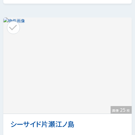
25
画像
枚
シーサイド片瀬江ノ島