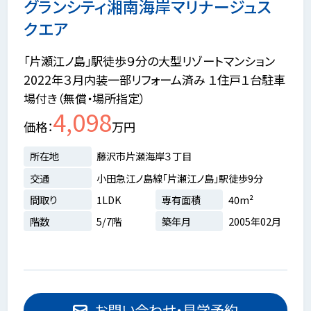
グランシティ湘南海岸マリナージュス
クエア
「片瀬江ノ島」駅徒歩９分の大型リゾートマンション
2022年３月内装一部リフォーム済み １住戸１台駐車
場付き（無償・場所指定）
4,098
価格
万円
所在地
藤沢市片瀬海岸３丁目
交通
小田急江ノ島線「片瀬江ノ島」駅徒歩9分
間取り
1LDK
専有面積
40m²
階数
5/7階
築年月
2005年02月
お問い合わせ・見学予約