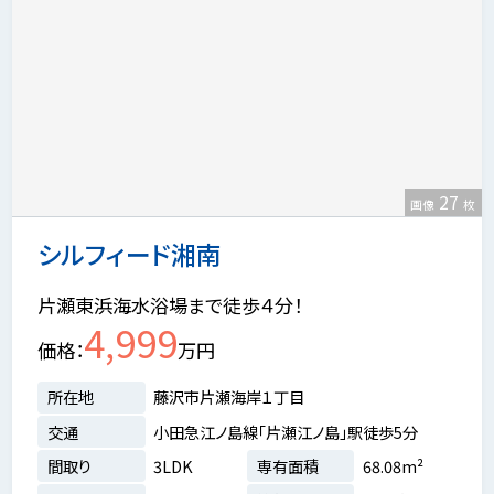
27
画像
枚
シルフィード湘南
片瀬東浜海水浴場まで徒歩４分！
4,999
価格
万円
所在地
藤沢市片瀬海岸１丁目
交通
小田急江ノ島線「片瀬江ノ島」駅徒歩5分
間取り
3LDK
専有面積
68.08m²