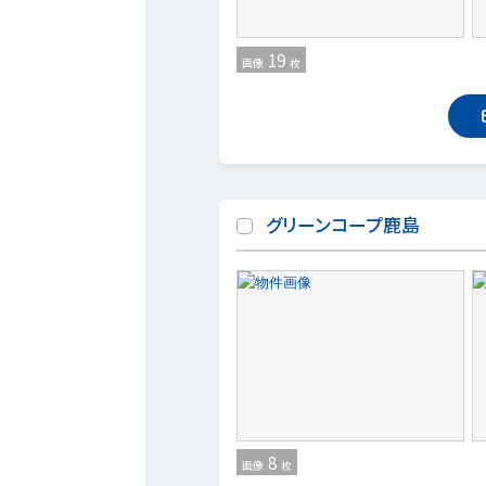
19
画像
枚
グリーンコープ鹿島
8
画像
枚