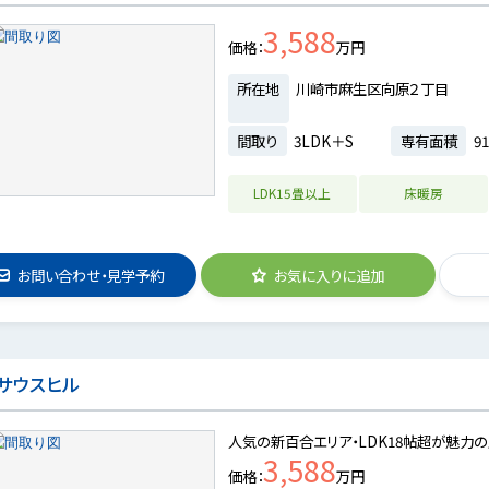
3,588
価格
万円
所在地
川崎市麻生区向原２丁目
間取り
3LDK＋S
専有面積
91
LDK15畳以上
床暖房
お問い合わせ・見学予約
お気に入りに追加
サウスヒル
人気の新百合エリア・LDK18帖超が魅力の
3,588
価格
万円