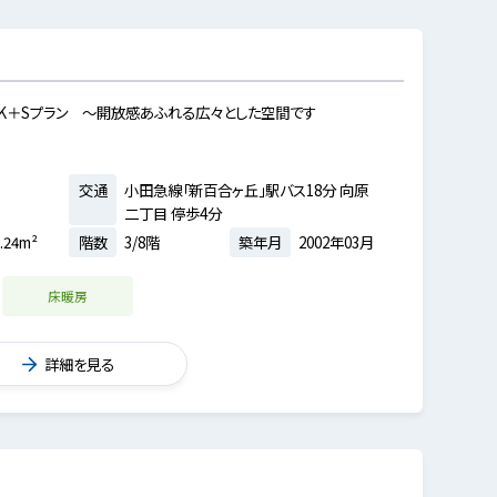
DK＋Sプラン ～開放感あふれる広々とした空間です
交通
小田急線「新百合ヶ丘」駅バス18分 向原
二丁目 停歩4分
.24m²
階数
3/8階
築年月
2002年03月
床暖房
詳細を見る