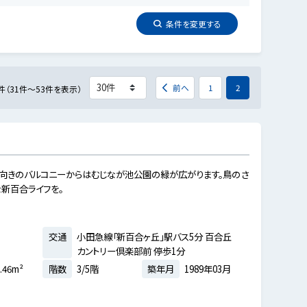
条件を
変更
する
前へ
1
2
件（31件～53件を表示）
南向きのバルコニーからはむじなが池公園の緑が広がります。鳥のさ
新百合ライフを。
交通
小田急線「新百合ヶ丘」駅バス5分 百合丘
カントリー倶楽部前 停歩1分
.46m²
階数
3/5階
築年月
1989年03月