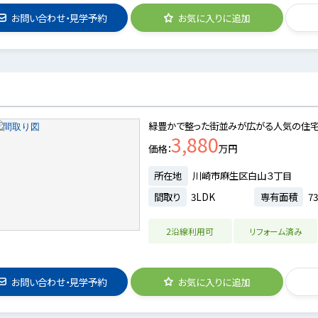
お問い合わせ・見学予約
お気に入りに追加
区
緑豊かで整った街並みが広がる人気の住宅エ
3,880
価格
万円
所在地
川崎市麻生区白山３丁目
間取り
3LDK
専有面積
73
2沿線利用可
リフォーム済み
お問い合わせ・見学予約
お気に入りに追加