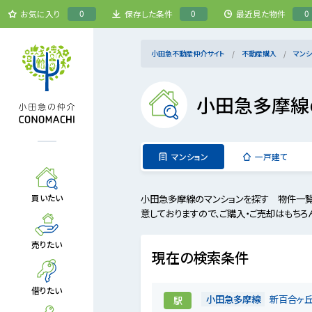
0
0
0
お気に入り
保存した条件
最近見た物件
小田急不動産仲介サイト
不動産購入
マンシ
小田急多摩線
マンション
一戸建て
小田急多摩線のマンションを探す 物件一覧
買いたい
意しておりますので、ご購入・ご売却はもちろ
売りたい
現在の検索条件
借りたい
小田急多摩線
新百合ヶ
駅