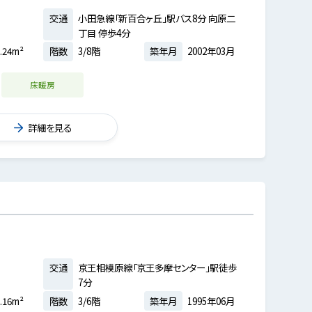
交通
小田急線「新百合ヶ丘」駅バス8分 向原二
丁目 停歩4分
.24m²
階数
3/8階
築年月
2002年03月
床暖房
詳細を見る
交通
京王相模原線「京王多摩センター」駅徒歩
7分
.16m²
階数
3/6階
築年月
1995年06月