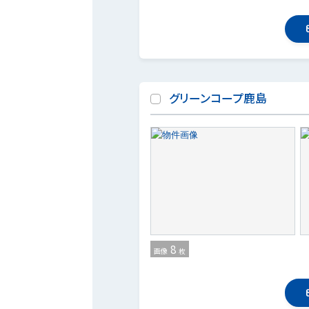
グリーンコープ鹿島
8
画像
枚