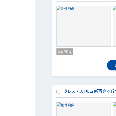
20
画像
枚
クレストフォルム新百合ヶ丘