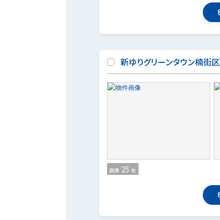
新ゆりグリーンタウン楠街
25
画像
枚