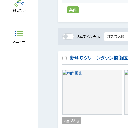
条件
貸したい
サムネイル表示
メニュー
新ゆりグリーンタウン楠街
22
画像
枚