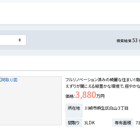
53
検索結果
区
フルリノベーション済みの綺麗な住まい！
えずりが聞こえる緑豊かな環境で、穏やかな
3,880
価格
万円
所在地
川崎市麻生区白山３丁目
間取り
3LDK
専有面積
73