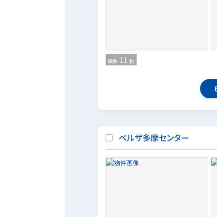
11
画像
枚
ベルザ多摩センター