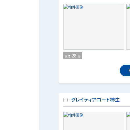
28
画像
枚
グレイティアコート柿生