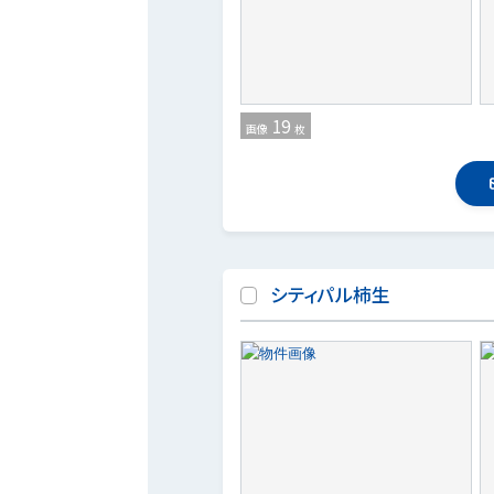
19
画像
枚
シティパル柿生