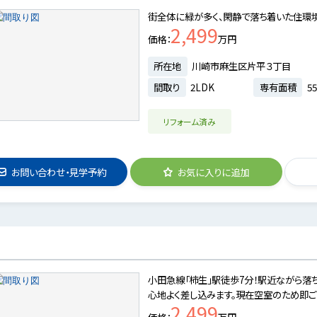
街全体に緑が多く、閑静で落ち着いた住環境
2,499
価格
万円
所在地
川崎市麻生区片平３丁目
間取り
2LDK
専有面積
55
リフォーム済み
お問い合わせ・見学予約
お気に入りに追加
小田急線「柿生」駅徒歩7分！駅近ながら落
心地よく差し込みます。現在空室のため即ご
2,499