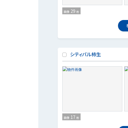
29
画像
枚
シティパル柿生
17
画像
枚