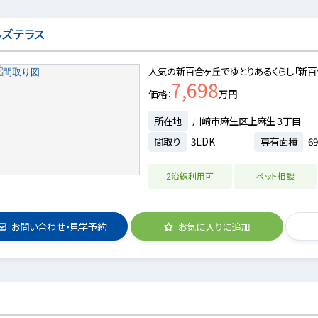
ルズテラス
人気の新百合ヶ丘でゆとりあるくらし「新百
7,698
価格
万円
所在地
川崎市麻生区上麻生３丁目
間取り
3LDK
専有面積
69
2沿線利用可
ペット相談
お問い合わせ・見学予約
お気に入りに追加