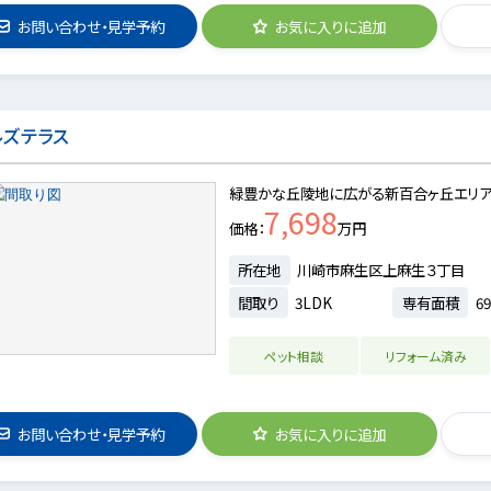
お問い合わせ・見学予約
お気に入りに追加
ルズテラス
緑豊かな丘陵地に広がる新百合ヶ丘エリア
7,698
価格
万円
所在地
川崎市麻生区上麻生３丁目
間取り
3LDK
専有面積
69
ペット相談
リフォーム済み
お問い合わせ・見学予約
お気に入りに追加