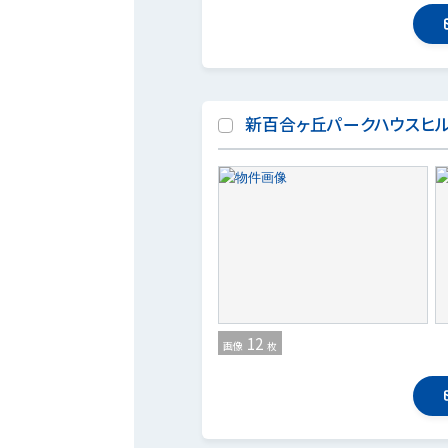
新百合ヶ丘パークハウスヒ
12
画像
枚