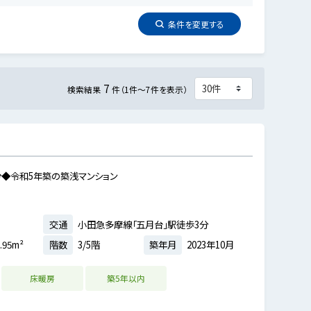
条件を
変更
する
7
検索結果
件（1件～7件を表示）
◆令和5年築の築浅マンション
交通
小田急多摩線「五月台」駅徒歩3分
.95m²
階数
3/5階
築年月
2023年10月
床暖房
築5年以内