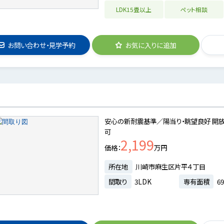
LDK15畳以上
ペット相談
お問い合わせ・見学予約
お気に入りに追加
安心の新耐震基準／陽当り・眺望良好 開放
可
2,199
価格
万円
所在地
川崎市麻生区片平４丁目
間取り
3LDK
専有面積
69