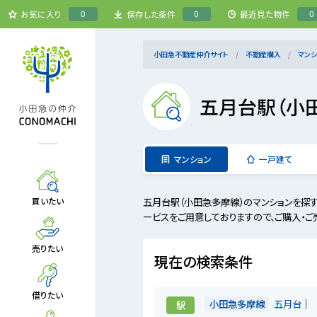
0
0
0
お気に入り
保存した条件
最近見た物件
小田急不動産仲介サイト
不動産購入
マンシ
五月台駅（小
マンション
一戸建て
五月台駅（小田急多摩線）のマンションを探
買いたい
ービスをご用意しておりますので、ご購入・ご
売りたい
現在の検索条件
借りたい
小田急多摩線
五月台
駅