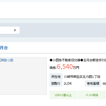
五月台
◆小田急不動産旧分譲◆五月台駅徒歩3分
6,540
価格
万円
所在地
川崎市麻生区五力田１丁目
間取り
2LDK
専有面積
66
LDK15畳以上
ペット相談