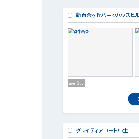
新百合ヶ丘パークハウスヒ
9
画像
枚
グレイティアコート柿生