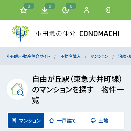
0
0
0
小田急不動産仲介サイト
不動産購入
マンション
沿線・
自由が丘駅（東急大井町線）
のマンションを探す 物件一
覧
マンション
一戸建て
土地