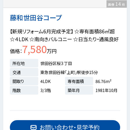
14
画像
枚
藤和世田谷コープ
【新規リフォーム6月完成予定】 ☆専有面積86㎡超
☆４LDK ☆南向きバルコニー ☆日当たり・通風良好
7,580
価格
万円
所在地
世田谷区桜３丁目
交通
東急世田谷線「上町」駅徒歩15分
間取り
4LDK
専有面積
86.76m²
階数
3/3階
築年月
1981年10月
お問い合わせ・見学予約