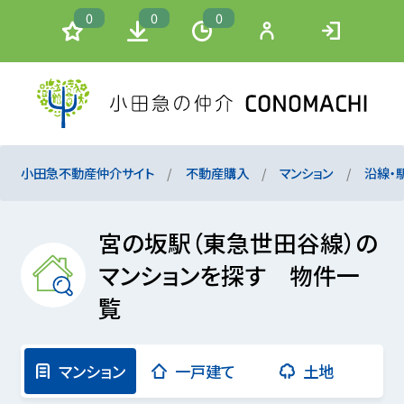
0
0
0
小田急不動産仲介サイト
不動産購入
マンション
沿線・
宮の坂駅（東急世田谷線）の
マンションを探す 物件一
覧
マンション
一戸建て
土地