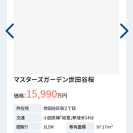
マスターズガーデン世田谷桜
イト
15,990
価格
万円
価格
所在地
世田谷区桜２丁目
所在
交通
小田急線「経堂」駅徒歩14分
交通
間取り
3LDK
専有面積
97.17m²
間取