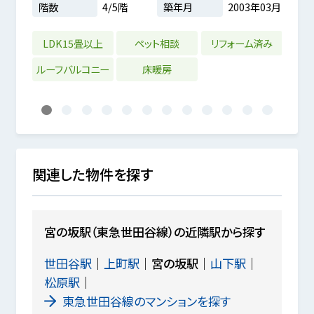
階数
4/5階
築年月
2003年03月
階数
2m²
8年02月
LDK15畳以上
ペット相談
リフォーム済み
ペ
ルーフバルコニー
床暖房
戸
1
2
3
4
5
6
7
8
9
10
11
12
関連した物件を探す
宮の坂駅（東急世田谷線）の近隣駅から探す
世田谷駅
上町駅
宮の坂駅
山下駅
松原駅
東急世田谷線のマンションを探す