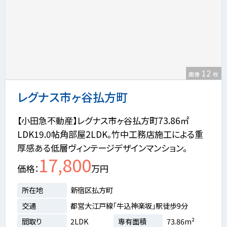
12
画像
枚
レグナス市ヶ谷払方町
【小田急不動産】レグナス市ヶ谷払方町73.86㎡
LDK19.0帖角部屋2LDK。竹中工務店施工による重
厚感ある低層ヴィンテージデザインマンション。
17,800
価格
万円
所在地
新宿区払方町
交通
都営大江戸線「牛込神楽坂」駅徒歩9分
間取り
2LDK
専有面積
73.86m²