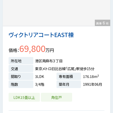
6
画像
枚
ヴィクトリアコートEAST棟
69,800
価格
万円
所在地
港区南麻布３丁目
交通
東京メトロ日比谷線「広尾」駅徒歩15分
間取り
3LDK
専有面積
176.18m²
階数
3/4階
築年月
1991年06月
LDK15畳以上
角住戸