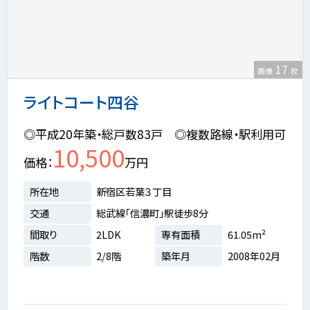
17
画像
枚
ライトコート四谷
◎平成20年築・総戸数83戸 ◎複数路線・駅利用可
10,500
価格
万円
所在地
新宿区若葉３丁目
交通
総武線「信濃町」駅徒歩8分
間取り
2LDK
専有面積
61.05m²
階数
2/8階
築年月
2008年02月