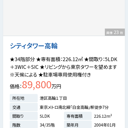
23
画像
枚
シティタワー高輪
★34階部分 ★専有面積：226.12㎡ ★間取り：5LDK
＋3WIC＋SIC ★リビングから東京タワーを望めます
※天候による ★駐車場専用使用権付き
89,800
価格
万円
所在地
港区高輪１丁目
交通
東京メトロ南北線「白金高輪」駅徒歩7分
間取り
5LDK
専有面積
226.12m²
階数
34/35階
築年月
2004年01月