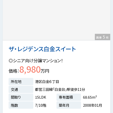
5
画像
枚
ザ・レジデンス白金スイート
◎シニア向け分譲マンション！
8,980
価格
万円
所在地
港区白金６丁目
交通
都営三田線「白金台」駅徒歩11分
間取り
1SLDK
専有面積
68.65m²
階数
7/10階
築年月
2008年01月