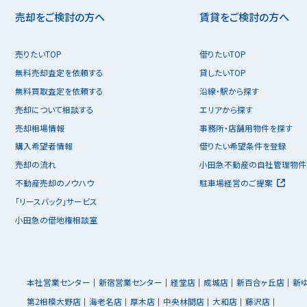
売却をご検討の方へ
賃貸をご検討の方へ
売りたいTOP
借りたいTOP
無料売却査定を依頼する
貸したいTOP
無料買取査定を依頼する
沿線・駅から探す
売却について相談する
エリアから探す
売却相場情報
事務所・店舗用物件を探す
購入希望者情報
借りたい希望条件を登録
売却の流れ
小田急不動産の自社管理物件
不動産売却のノウハウ
駐車場経営のご提案
「リースバック」サービス
小田急の借地権相談室
本社営業センター
新宿営業センター
経堂店
成城店
新百合ヶ丘店
新
第2相模大野店
海老名店
厚木店
中央林間店
大和店
藤沢店