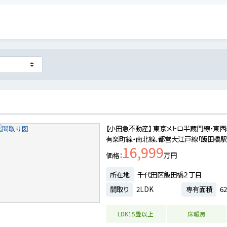
【小田急不動産】 東京メトロ半蔵門線・東西
有楽町線・南北線、都営大江戸線「飯田橋駅
16,999
価格
万円
所在地
千代田区飯田橋２丁目
間取り
2LDK
専有面積
62
LDK15畳以上
床暖房