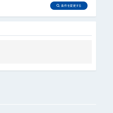
条件を
変更
する