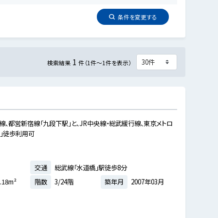
条件を
変更
する
1
検索結果
件（1件～1件を表示）
線、都営新宿線「九段下駅」と、JR中央線・総武緩行線、東京メトロ
」徒歩利用可
交通
総武線「水道橋」駅徒歩8分
.18m²
階数
3/24階
築年月
2007年03月