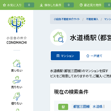
0
0
0
お気に入り
保存した条件
最近見た物件
小田急不動産仲介サイト
不動産購入
マンシ
水道橋駅（都
マンション
一戸建て
水道橋駅（都営三田線）のマンションを探す
買いたい
ビスをご用意しておりますので、ご購入・ご売
売りたい
現在の検索条件
借りたい
都営三田線
水道橋
駅