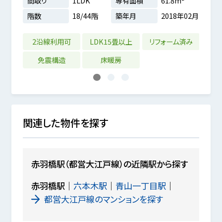
3m²
間取り
1LDK
専有面積
61.8m²
間取
2年11月
階数
18/44階
築年月
2018年02月
階数
2沿線利用可
LDK15畳以上
リフォーム済み
リフ
免震構造
床暖房
1
2
3
関連した物件を探す
赤羽橋駅（都営大江戸線）の近隣駅から探す
赤羽橋駅
六本木駅
青山一丁目駅
都営大江戸線のマンションを探す