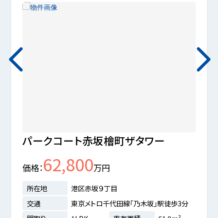
パークコート赤坂檜町ザタワー
赤坂
62,800
価格
万円
価格
所在地
港区赤坂９丁目
所在
歩2分
交通
東京メトロ千代田線「乃木坂」駅徒歩3分
交通