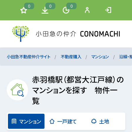
0
0
0
小田急不動産仲介サイト
不動産購入
マンション
沿線・
赤羽橋駅（都営大江戸線）の
マンションを探す 物件一
覧
マンション
一戸建て
土地