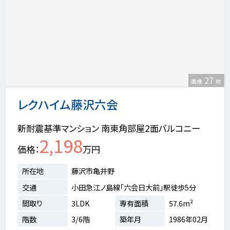
27
画像
枚
レクハイム藤沢六会
新耐震基準マンション 南東角部屋2面バルコニー
2,198
価格
万円
所在地
藤沢市亀井野
交通
小田急江ノ島線「六会日大前」駅徒歩5分
間取り
3LDK
専有面積
57.6m²
階数
3/6階
築年月
1986年02月