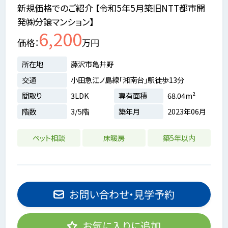
新規価格でのご紹介 【令和5年5月築旧NTT都市開
発㈱分譲マンション】
6,200
価格
万円
所在地
藤沢市亀井野
交通
小田急江ノ島線「湘南台」駅徒歩13分
間取り
3LDK
専有面積
68.04m²
階数
3/5階
築年月
2023年06月
ペット相談
床暖房
築5年以内
お問い合わせ・見学予約
お気に入りに追加