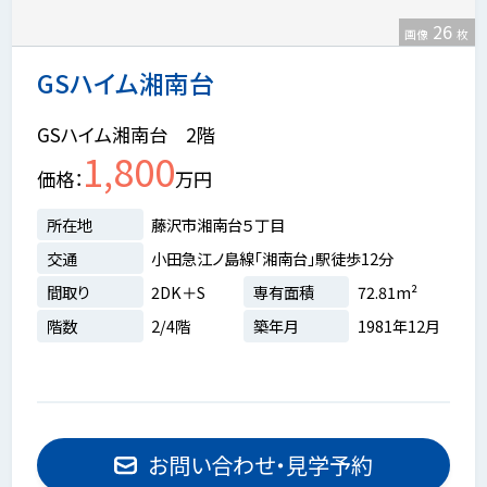
26
画像
枚
GSハイム湘南台
GSハイム湘南台 2階
1,800
価格
万円
所在地
藤沢市湘南台５丁目
交通
小田急江ノ島線「湘南台」駅徒歩12分
間取り
2DK＋S
専有面積
72.81m²
階数
2/4階
築年月
1981年12月
お問い合わせ・見学予約