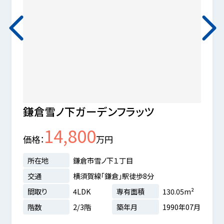
鎌倉雪ノ下ガーデンフラッツ
ウィ
14,800
価格
万円
価格
所在地
鎌倉市雪ノ下１丁目
所在
停歩1
交通
横須賀線「鎌倉」駅徒歩8分
交通
間取り
4LDK
専有面積
130.05m²
間取
7m²
階数
2/3階
築年月
1990年07月
階数
4年11月