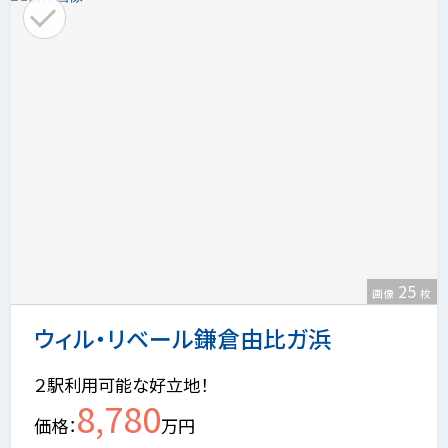
25
画像
枚
ウィル・リベール鎌倉由比ガ浜
２駅利用可能な好立地！
8,780
価格
万円