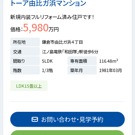
トーア由比ガ浜マンション
新規内装フルリフォーム済み住戸です！
5,980
価格
万円
所在地
鎌倉市由比ガ浜４丁目
交通
江ノ島電鉄「和田塚」駅徒歩6分
間取り
5LDK
専有面積
116.48m²
階数
1/3階
築年月
1981年03月
LDK15畳以上
お問い合わせ・見学予約