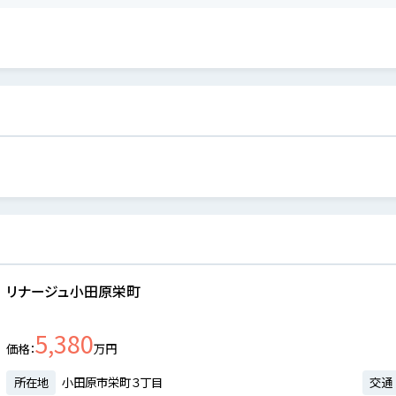
リナージュ小田原栄町
5,380
価格
万円
所在地
小田原市栄町３丁目
交通