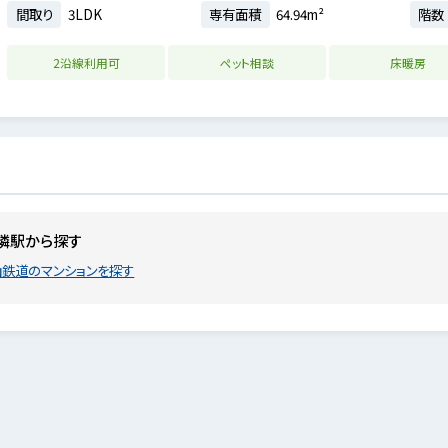
間取り
3LDK
専有面積
64.94m²
階数
2沿線利用可
ペット相談
床暖房
隣駅から探す
鉄道のマンションを探す