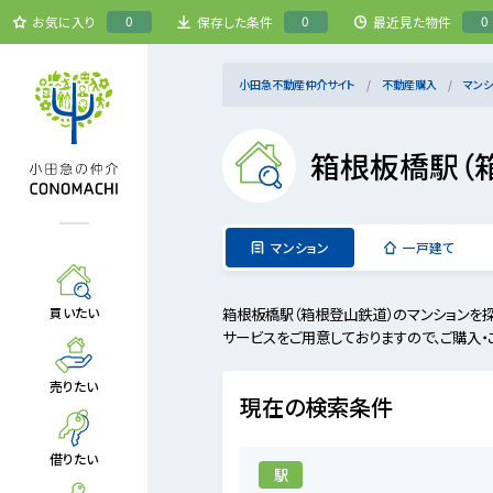
0
0
0
お気に入り
保存した条件
最近見た物件
小田急不動産仲介サイト
不動産購入
マンシ
箱根板橋駅（
マンション
一戸建て
箱根板橋駅（箱根登山鉄道）のマンションを
買いたい
サービスをご用意しておりますので、ご購入・
売りたい
現在の検索条件
借りたい
駅