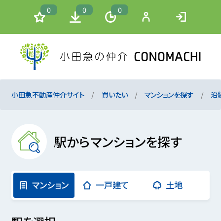
0
0
0
小田急不動産仲介サイト
買いたい
マンションを探す
沿
駅からマンションを探す
マンション
一戸建て
土地