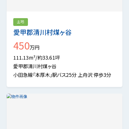
土地
愛甲郡清川村煤ヶ谷
450
万円
111.13m²/約33.61坪
愛甲郡清川村煤ヶ谷
小田急線「本厚木」駅バス25分 上舟沢 停歩3分