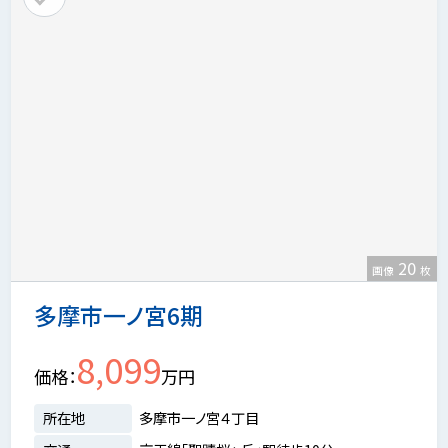
20
画像
枚
多摩市一ノ宮6期
8,099
価格
万円
所在地
多摩市一ノ宮４丁目