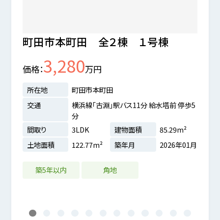
町田市本町田 全２棟 １号棟
町田
3,280
価格
万円
価格
所在地
町田市本町田
所在
交通
横浜線「古淵」駅バス11分 給水塔前 停歩5
交通
分
間取り
3LDK
建物面積
85.29m²
間取
81m²
土地面積
122.77m²
築年月
2026年01月
土地
0年02月
築5年以内
角地
LD
1
2
3
4
5
6
7
8
9
10
11
12