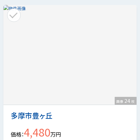
24
画像
枚
多摩市豊ヶ丘
4,480
価格
万円