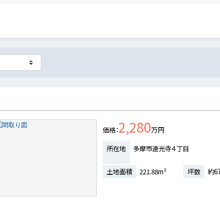
2,280
価格
万円
所在地
多摩市連光寺４丁目
土地面積
221.88m²
坪数
約67