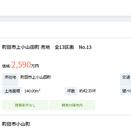
町田市上小山田町 売地 全13区画 No.13
2,590
価格
万円
所在地
町田市上小山田町
交通
土地面積
140.00m²
坪数
約42.35坪
建ぺ
建築条件なし
開発分譲地内
町田市小山町