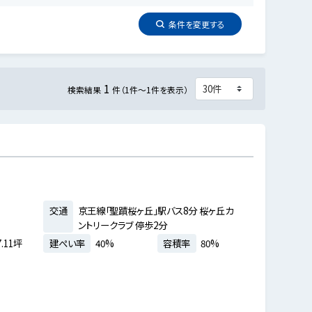
条件を
変更
する
1
検索結果
件（1件～1件を表示）
交通
京王線「聖蹟桜ヶ丘」駅バス8分 桜ヶ丘カ
ントリークラブ 停歩2分
.11坪
建ぺい率
40%
容積率
80%