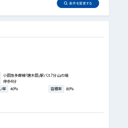
条件を
変更
する
小田急多摩線「唐木田」駅バス7分 山の端
停歩4分
い率
40%
容積率
80%