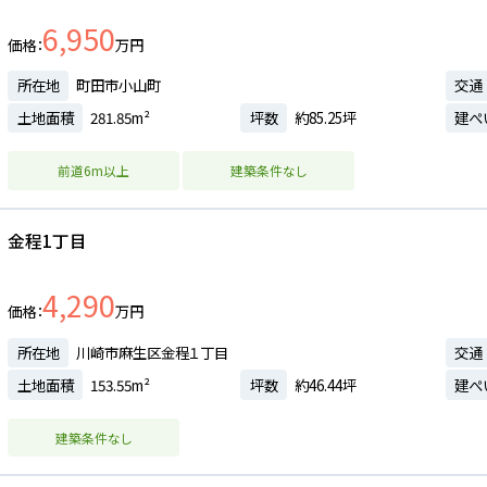
6,950
価格
万円
所在地
町田市小山町
交通
土地面積
281.85m²
坪数
約85.25坪
建ぺ
前道6m以上
建築条件なし
金程1丁目
4,290
価格
万円
所在地
川崎市麻生区金程１丁目
交通
土地面積
153.55m²
坪数
約46.44坪
建ぺ
建築条件なし