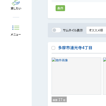
条件
貸したい
サムネイル表示
メニュー
多摩市連光寺4丁目
17
画像
枚