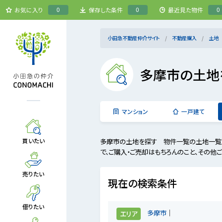
0
0
0
お気に入り
保存した条件
最近見た物件
小田急不動産仲介サイト
不動産購入
土地
多摩市の土地
マンション
一戸建て
多摩市の土地を探す 物件一覧の土地一覧で
買いたい
で、ご購入・ご売却はもちろんのこと、その他
売りたい
現在の検索条件
借りたい
多摩市
エリア