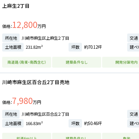
上麻生2丁目
12,800
価格
万円
所在地
川崎市麻生区上麻生２丁目
交通
土地面積
231.82m²
坪数
約70.12坪
建ぺ
南道路（南東・南西含む）
建築条件なし
開発分譲地内
川崎市麻生区百合丘2丁目売地
7,980
価格
万円
所在地
川崎市麻生区百合丘２丁目
交通
土地面積
166.83m²
坪数
約50.46坪
建ぺ
前道6m以上
建築条件なし
角地