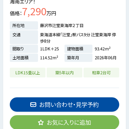
湘南エリア！
7,290
価格
万円
所在地
藤沢市辻堂東海岸２丁目
交通
東海道本線「辻堂」駅バス9分 辻堂東海岸 停
歩8分
間取り
1LDK＋2S
建物面積
93.42m²
土地面積
114.52m²
築年月
2026年06月
LDK15畳以上
築5年以内
駐車2台可
お問い合わせ・見学予約
お気に入りに追加