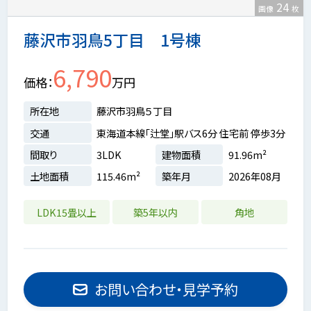
24
画像
枚
藤沢市羽鳥5丁目 1号棟
6,790
価格
万円
所在地
藤沢市羽鳥５丁目
交通
東海道本線「辻堂」駅バス6分 住宅前 停歩3分
間取り
3LDK
建物面積
91.96m²
土地面積
115.46m²
築年月
2026年08月
LDK15畳以上
築5年以内
角地
お問い合わせ・見学予約