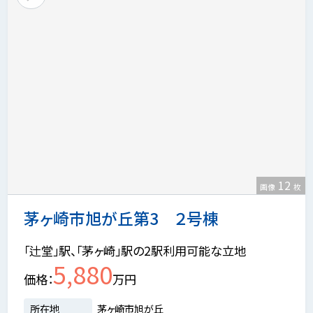
12
画像
枚
茅ヶ崎市旭が丘第3 ２号棟
「辻堂」駅、「茅ヶ崎」駅の2駅利用可能な立地
5,880
価格
万円
所在地
茅ヶ崎市旭が丘