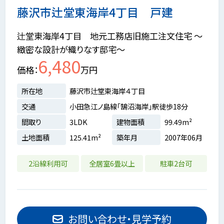
藤沢市辻堂東海岸4丁目 戸建
辻堂東海岸4丁目 地元工務店旧施工注文住宅 ～
緻密な設計が織りなす邸宅～
6,480
価格
万円
所在地
藤沢市辻堂東海岸４丁目
交通
小田急江ノ島線「鵠沼海岸」駅徒歩18分
間取り
3LDK
建物面積
99.49m²
土地面積
125.41m²
築年月
2007年06月
2沿線利用可
全居室6畳以上
駐車2台可
お問い合わせ・見学予約