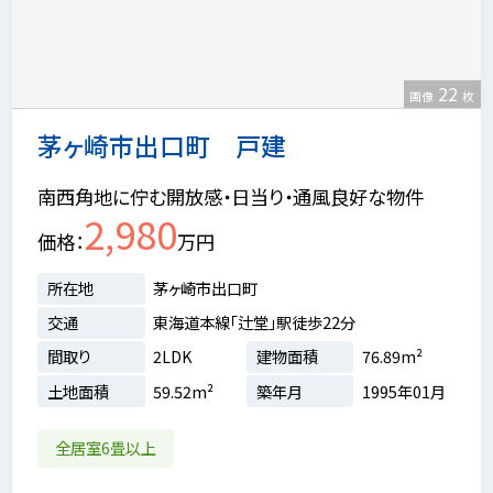
22
画像
枚
茅ヶ崎市出口町 戸建
南西角地に佇む開放感・日当り・通風良好な物件
2,980
価格
万円
所在地
茅ヶ崎市出口町
交通
東海道本線「辻堂」駅徒歩22分
間取り
2LDK
建物面積
76.89m²
土地面積
59.52m²
築年月
1995年01月
全居室6畳以上