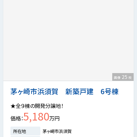
25
画像
枚
茅ヶ崎市浜須賀 新築戸建 6号棟
★全９棟の開発分譲地！
5,180
価格
万円
所在地
茅ヶ崎市浜須賀