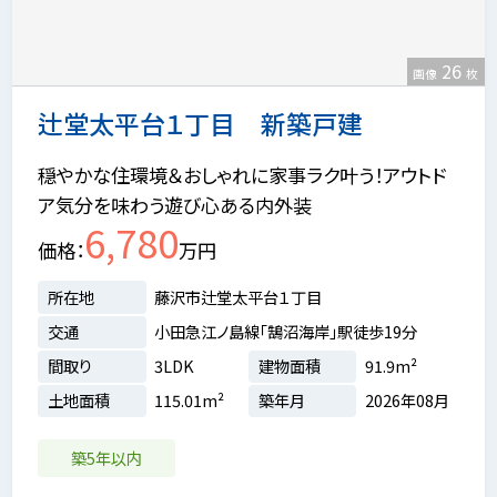
26
画像
枚
辻堂太平台１丁目 新築戸建
穏やかな住環境＆おしゃれに家事ラク叶う！アウトド
ア気分を味わう遊び心ある内外装
6,780
価格
万円
所在地
藤沢市辻堂太平台１丁目
交通
小田急江ノ島線「鵠沼海岸」駅徒歩19分
間取り
3LDK
建物面積
91.9m²
土地面積
115.01m²
築年月
2026年08月
築5年以内