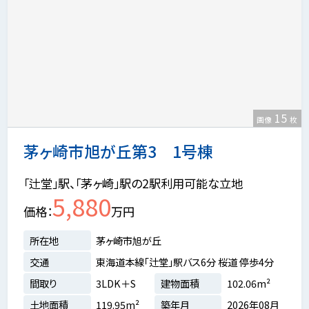
15
画像
枚
茅ヶ崎市旭が丘第3 1号棟
「辻堂」駅、「茅ヶ崎」駅の2駅利用可能な立地
5,880
価格
万円
所在地
茅ヶ崎市旭が丘
交通
東海道本線「辻堂」駅バス6分 桜道 停歩4分
間取り
3LDK＋S
建物面積
102.06m²
土地面積
119.95m²
築年月
2026年08月