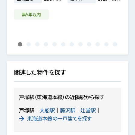
5m²
土地
6年03月
築5年以内
1
2
3
4
5
6
7
8
9
10
11
12
関連した物件を探す
戸塚駅（東海道本線）の近隣駅から探す
戸塚駅
大船駅
藤沢駅
辻堂駅
東海道本線の一戸建てを探す