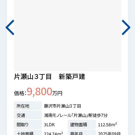
片瀬山３丁目 新築戸建
茅ヶ
9,800
価格
万円
価格
所在地
藤沢市片瀬山３丁目
所在
交通
湘南モノレール「片瀬山」駅徒歩7分
交通
間取り
3LDK
建物面積
112.58m²
18分
間取
土地面積
224.74m²
築年月
2025年09月