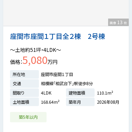
13
画像
枚
座間市座間１丁目全２棟 2号棟
～土地約51坪・4LDK～
5,080
価格
万円
所在地
座間市座間１丁目
交通
相模線「相武台下」駅徒歩8分
間取り
4LDK
建物面積
110.1m²
土地面積
168.64m²
築年月
2026年08月
築5年以内