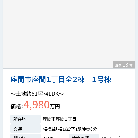
13
画像
枚
座間市座間１丁目全２棟 １号棟
～土地約51坪・4LDK～
4,980
価格
万円
所在地
座間市座間１丁目
交通
相模線「相武台下」駅徒歩8分