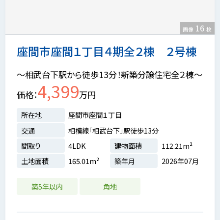
16
画像
枚
座間市座間１丁目４期全２棟 ２号棟
～相武台下駅から徒歩13分！新築分譲住宅全２棟～
4,399
価格
万円
所在地
座間市座間１丁目
交通
相模線「相武台下」駅徒歩13分
間取り
4LDK
建物面積
112.21m²
土地面積
165.01m²
築年月
2026年07月
築5年以内
角地