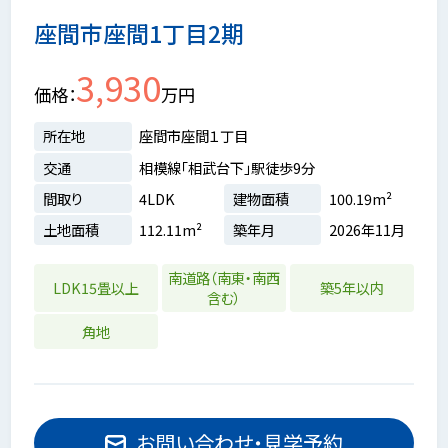
座間市座間1丁目2期
3,930
価格
万円
所在地
座間市座間１丁目
交通
相模線「相武台下」駅徒歩9分
間取り
4LDK
建物面積
100.19m²
土地面積
112.11m²
築年月
2026年11月
南道路（南東・南西
LDK15畳以上
築5年以内
含む）
角地
お問い合わせ・見学予約