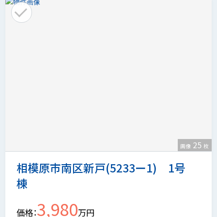
25
画像
枚
相模原市南区新戸(5233ー1) 1号
棟
3,980
価格
万円