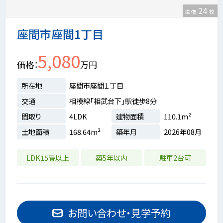
24
画像
枚
座間市座間1丁目
5,080
価格
万円
所在地
座間市座間１丁目
交通
相模線「相武台下」駅徒歩8分
間取り
4LDK
建物面積
110.1m²
土地面積
168.64m²
築年月
2026年08月
LDK15畳以上
築5年以内
駐車2台可
お問い合わせ・見学予約