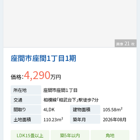
21
画像
枚
座間市座間1丁目1期
4,290
価格
万円
所在地
座間市座間１丁目
交通
相模線「相武台下」駅徒歩7分
間取り
4LDK
建物面積
105.58m²
土地面積
110.23m²
築年月
2026年08月
LDK15畳以上
築5年以内
角地