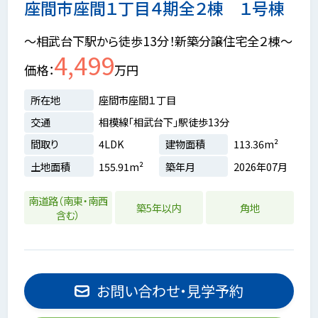
座間市座間１丁目４期全２棟 １号棟
～相武台下駅から徒歩13分！新築分譲住宅全２棟～
4,499
価格
万円
所在地
座間市座間１丁目
交通
相模線「相武台下」駅徒歩13分
間取り
4LDK
建物面積
113.36m²
土地面積
155.91m²
築年月
2026年07月
南道路（南東・南西
築5年以内
角地
含む）
お問い合わせ・見学予約