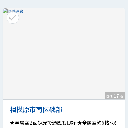
17
画像
枚
相模原市南区磯部
★全居室２面採光で通風も良好 ★全居室約6帖・収