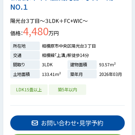
NO.１
陽光台３丁目～３LDK＋FC+WIC～
4,480
価格
万円
所在地
相模原市中央区陽光台３丁目
交通
相模線「上溝」駅徒歩14分
間取り
3LDK
建物面積
93.57m²
土地面積
133.41m²
築年月
2026年03月
LDK15畳以上
築5年以内
お問い合わせ・見学予約