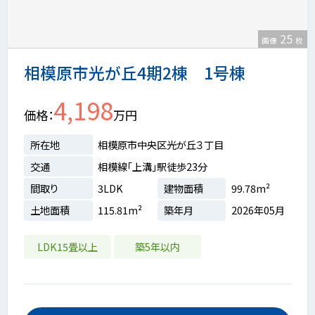
25
画像
枚
相模原市光が丘4期2棟 1号棟
4,198
価格
万円
所在地
相模原市中央区光が丘３丁目
交通
相模線「上溝」駅徒歩23分
間取り
3LDK
建物面積
99.78m²
土地面積
115.81m²
築年月
2026年05月
LDK15畳以上
築5年以内