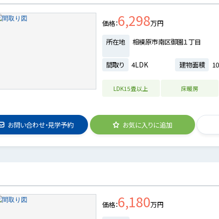
6,298
価格
万円
所在地
相模原市南区御園１丁目
間取り
4LDK
建物面積
10
LDK15畳以上
床暖房
お問い合わせ・見学予約
お気に入りに追加
6,180
価格
万円