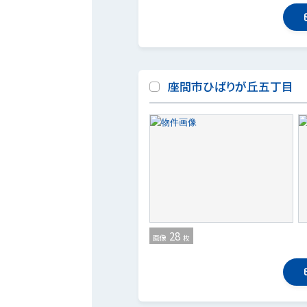
座間市ひばりが丘五丁目
28
画像
枚