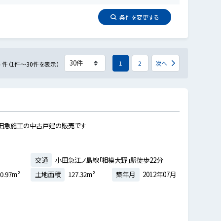
条件を
変更
する
4
1
2
次へ
件（1件～30件を表示）
 小田急施工の中古戸建の販売です
交通
小田急江ノ島線「相模大野」駅徒歩22分
0.97m²
土地面積
127.32m²
築年月
2012年07月