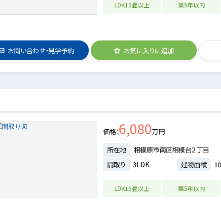
LDK15畳以上
築5年以内
お問い合わせ・見学予約
お気に入りに追加
6,080
価格
万円
所在地
相模原市南区相模台２丁目
間取り
3LDK
建物面積
10
LDK15畳以上
築5年以内