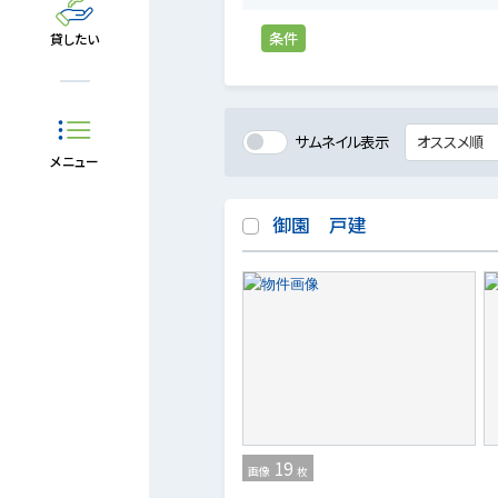
条件
貸したい
サムネイル表示
メニュー
御園 戸建
19
画像
枚