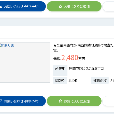
お問い合わせ・見学予約
お気に入りに追加
★全室南西向き・南西側隣地通路で陽当たり
富。
2,480
価格
万円
所在地
座間市ひばりが丘５丁目
間取り
4LDK
建物面積
81
お問い合わせ・見学予約
お気に入りに追加