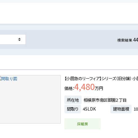
4
検索結果
【小田急のリーフィア】シリーズ（旧分譲）
4,480
価格
万円
所在地
相模原市南区御園２丁目
間取り
4SLDK
建物面積
10
床暖房