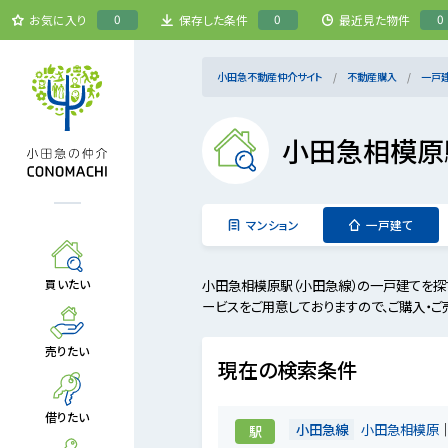
0
0
0
お気に入り
保存した条件
最近見た物件
小田急不動産仲介サイト
不動産購入
一戸
小田急相模原
マンション
一戸建て
小田急相模原駅（小田急線）の一戸建てを探
買いたい
ービスをご用意しておりますので、ご購入・ご
売りたい
現在の検索条件
借りたい
小田急線
小田急相模原
駅