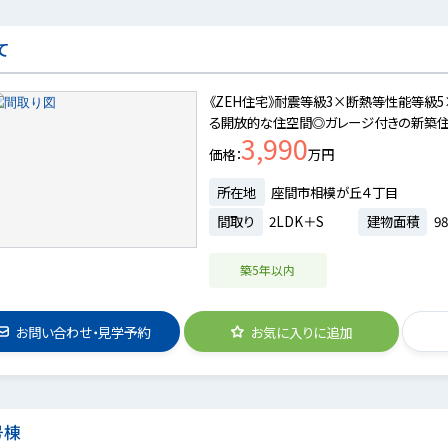
て
《ZEH住宅》耐震等級3×断熱等性能等級5
る開放的な住空間◎ガレージ付きの新築住
3,990
価格
万円
所在地
座間市相模が丘４丁目
間取り
2LDK＋S
建物面積
98
築5年以内
お問い合わせ・見学予約
お気に入りに追加
号棟