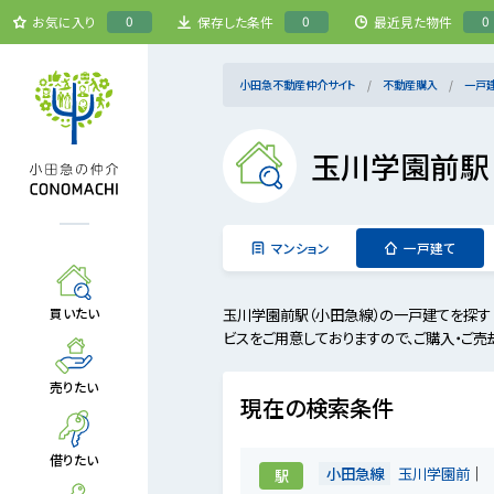
0
0
0
お気に入り
保存した条件
最近見た物件
小田急不動産仲介サイト
不動産購入
一戸
玉川学園前駅
マンション
一戸建て
玉川学園前駅（小田急線）の一戸建てを探す
買いたい
ビスをご用意しておりますので、ご購入・ご売
売りたい
現在の検索条件
借りたい
小田急線
玉川学園前
駅