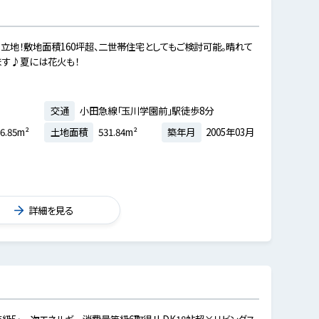
立地！敷地面積160坪超、二世帯住宅としてもご検討可能。晴れて
ます♪夏には花火も！
交通
小田急線「玉川学園前」駅徒歩8分
6.85m²
土地面積
531.84m²
築年月
2005年03月
詳細を見る
等級5・⼀次エネルギー消費量等級6取得！LDK18帖超×リビングス