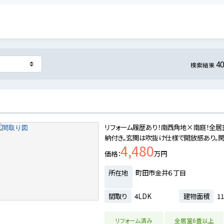
4
検索結果
リフォーム履歴あり！南西角地×南庭！全
納付き。玄関は吹抜け仕様で開放感あり。閑
4,480
価格
万円
所在地
町田市金井６丁目
間取り
4LDK
建物面積
11
リフォーム済み
全居室6畳以上