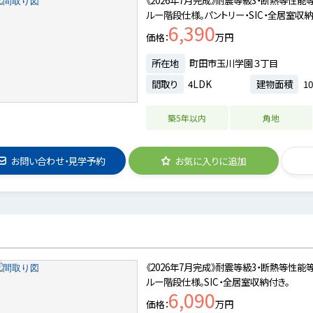
ルー階段仕様。パントリー・SIC・全居室収納
6,390
価格
万円
所在地
町田市玉川学園３丁目
間取り
4LDK
建物面積
10
築5年以内
角地
お問い合わせ・見学予約
お気に入りに追加
《2026年7月完成》耐震等級3・断熱等性能
ルー階段仕様。SIC・全居室収納付き。
6,090
価格
万円