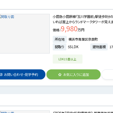
建
小田急小田原線「玉川学園前」駅徒歩8分の
いれば屋上からランドマークタワーが見え
9,980
価格
万円
所在地
横浜市青葉区奈良町
間取り
5SLDK
建物面積
17
LDK15畳以上
お問い合わせ・見学予約
お気に入りに追加
《2026年7月完成》耐震等級3・断熱等性能