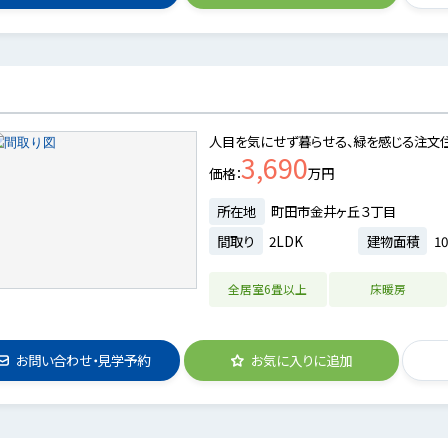
人目を気にせず暮らせる、緑を感じる注文住
3,690
価格
万円
所在地
町田市金井ヶ丘３丁目
間取り
2LDK
建物面積
10
全居室6畳以上
床暖房
お問い合わせ・見学予約
お気に入りに追加