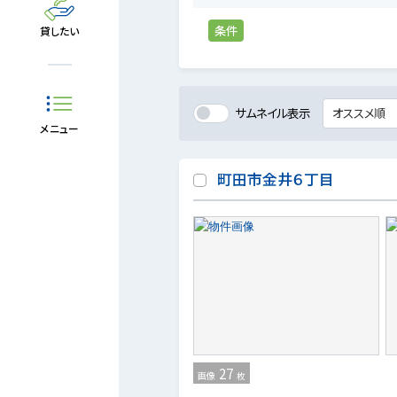
条件
貸したい
サムネイル表示
メニュー
町田市金井６丁目
27
画像
枚