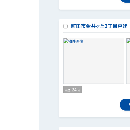
町田市金井ヶ丘3丁目戸建
24
画像
枚