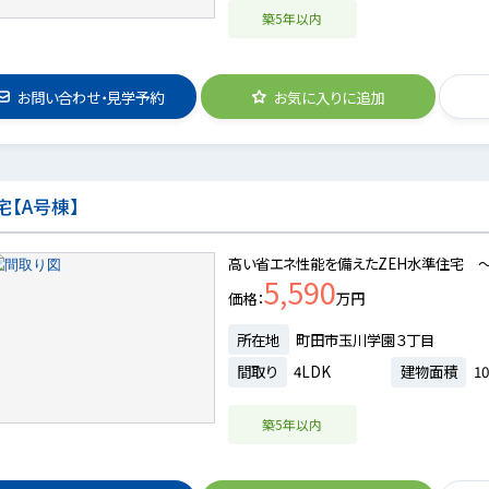
築5年以内
お問い合わせ・見学予約
お気に入りに追加
【A号棟】
高い省エネ性能を備えたZEH水準住宅 
5,590
価格
万円
所在地
町田市玉川学園３丁目
間取り
4LDK
建物面積
10
築5年以内