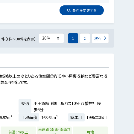
条件を
変更
する
0
1
2
次へ
件（1件～30件を表示）
居室6帖以上のゆとりある住空間◎WICや小屋裏収納など豊富な収
静な住宅街です。
交通
小田急線「鶴川」駅バス10分 八幡神社 停
歩6分
5.92m²
土地面積
168.64m²
築年月
1996年05月
南道路（南東・南西含
前道6m以上
角地