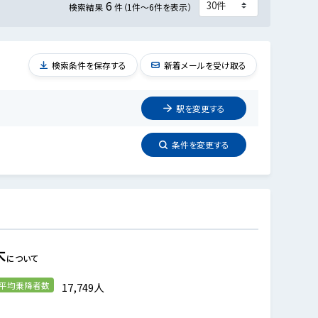
6
検索結果
件（1件～6件を表示）
検索条件を保存する
新着メールを受け取る
駅を
変更
する
条件を
変更
する
木
について
の平均乗降者数
17,749人