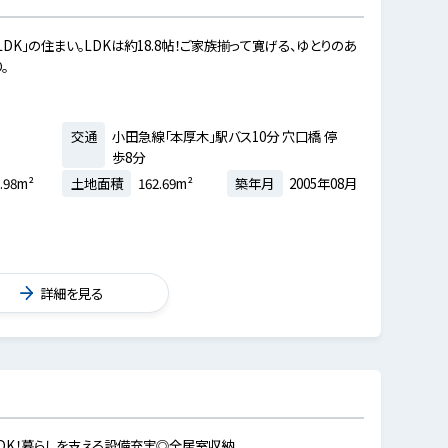
DK」の住まい。LDKは約18.8帖！ご家族揃って寛げる、ゆとりのあ
。
交通
小田急線「本厚木」駅バス10分 穴口橋 停
歩8分
.98m²
土地面積
162.69m²
築年月
2005年08月
詳細を見る
LDK！暮らしを支える設備充実◎全居室収納