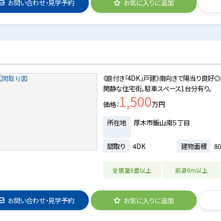
お問い合わせ・見学予約
お気に入りに追加
《庭付き「4DK」戸建》南向きで陽当り良
閑静な住宅街。駐車スペース1台分有り。
1,500
価格
万円
所在地
厚木市飯山南５丁目
間取り
4DK
建物面積
80
全居室6畳以上
前道6m以上
お問い合わせ・見学予約
お気に入りに追加