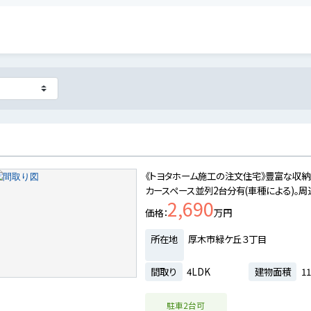
《トヨタホーム施工の注文住宅》豊富な収納ス
カースペース並列2台分有(車種による)。
2,690
価格
万円
所在地
厚木市緑ケ丘３丁目
間取り
4LDK
建物面積
11
駐車2台可