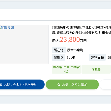
《南西角地の西洋風邸宅》LDK42帖超・
適。豊富な収納と多彩な設備あり。駐車4台可
23,800
価格
万円
所在地
厚木市泉町
間取り
5LDK
建物面積
29
南道路（南東・南西含
床暖房
む）
お問い合わせ・見学予約
お気に入りに追加