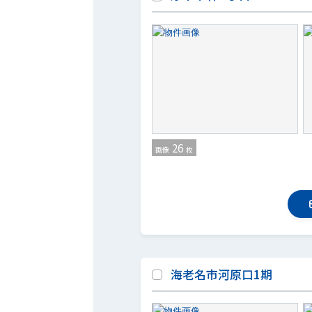
26
画像
枚
海老名市河原口1期