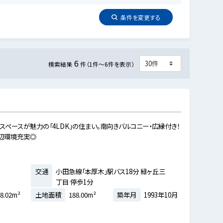
条件を
変更
する
6
検索結果
件（1件～6件を表示）
ペースが魅力の「4LDK」の住まい。南向きバルコニー・広縁付き！
周辺環境充実◎
交通
小田急線「本厚木」駅バス18分 緑ヶ丘三
丁目 停歩1分
8.02m²
土地面積
188.00m²
築年月
1993年10月