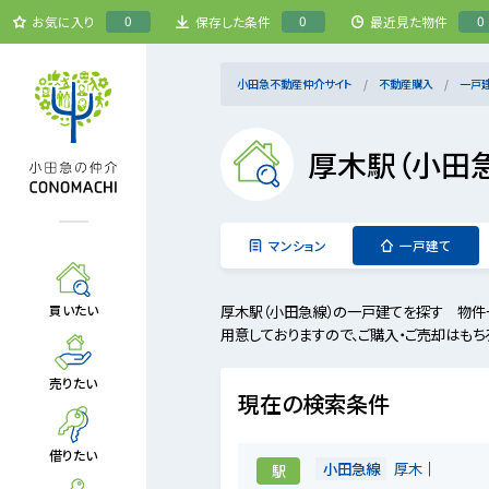
0
0
0
お気に入り
保存した条件
最近見た物件
小田急不動産仲介サイト
不動産購入
一戸
厚木駅（小田
マンション
一戸建て
厚木駅（小田急線）の一戸建てを探す 物件
買いたい
用意しておりますので、ご購入・ご売却はもち
売りたい
現在の検索条件
借りたい
小田急線
厚木
駅