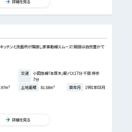
詳細を見る
好◎キッチンと洗面所が隣接し家事動線スムーズ！周囲は自然豊かで
交通
小田急線「本厚木」駅バス17分 千頭 停歩
7分
.97m²
土地面積
81.58m²
築年月
1991年03月
詳細を見る