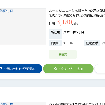
ルーフバルコニー付き、陽当たり良好な「3SL
る広さです。WICや納戸など随所に収納あり
3,180
価格
万円
所在地
厚木市林５丁目
間取り
3SLDK
建物面積
99
床暖房
お問い合わせ・見学予約
お気に入りに追加
《ZEH水準省エネ住宅》20帖の広々とした