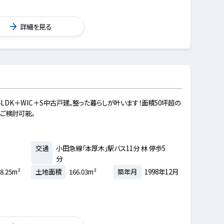
詳細を見る
LDK＋WIC＋S中古戸建。整った暮らしが叶います！面積50坪超の
ご検討可能。
交通
小田急線「本厚木」駅バス11分 林 停歩5
分
8.25m²
土地面積
166.03m²
築年月
1998年12月