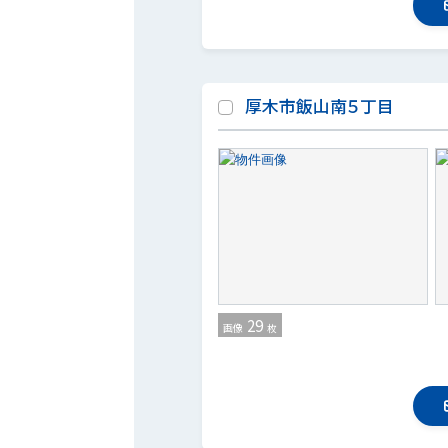
厚木市飯山南５丁目
29
画像
枚