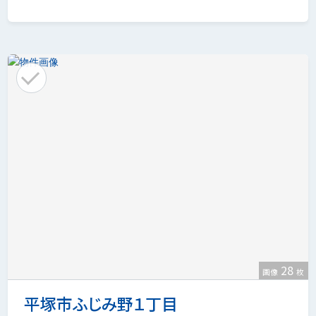
28
画像
枚
平塚市ふじみ野１丁目