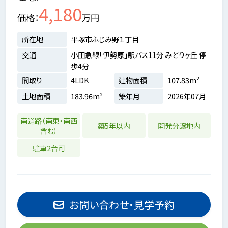
4,180
価格
万円
所在地
平塚市ふじみ野１丁目
交通
小田急線「伊勢原」駅バス11分 みどりヶ丘 停
歩4分
間取り
4LDK
建物面積
107.83m²
土地面積
183.96m²
築年月
2026年07月
南道路（南東・南西
築5年以内
開発分譲地内
含む）
駐車2台可
お問い合わせ・見学予約