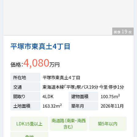
19
画像
枚
平塚市東真土4丁目
4,080
価格
万円
所在地
平塚市東真土４丁目
交通
東海道本線「平塚」駅バス19分 今里 停歩1分
間取り
4LDK
建物面積
100.75m²
土地面積
163.32m²
築年月
2026年11月
南道路（南東・南西
LDK15畳以上
築5年以内
含む）
角地