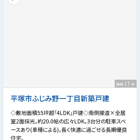
17
画像
枚
平塚市ふじみ野一丁目新築戸建
◇敷地面積55坪超「4LDK」戸建◇南側接道×全居
室2面採光。約20.0帖の広々LDK。3台分の駐車スペ
ースあり(車種による)。長く快適に過ごせる長期優良
住宅。