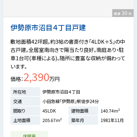
30
画像
枚
伊勢原市沼目４丁目戸建
敷地面積42坪超。約3帖の書斎付き「4LDK＋S」の中
古戸建。全居室南向きで陽当たり良好。南庭あり・駐
車1台可(車種による)。随所に豊富な収納が備わって
います。
2,390
価格
万円
所在地
伊勢原市沼目４丁目
交通
小田急線「伊勢原」駅徒歩24分
間取り
4SLDK
建物面積
140.74m²
土地面積
205.67m²
築年月
1981年11月
床暖房