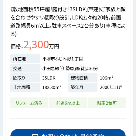
《敷地面積55坪超！庭付き「3SLDK」戸建》ご家族と顔
を合わせやすい間取り設計。LDK広々約20帖。前面
道路幅員6m以上。駐車スペース2台分あり(車種によ
る)
2,300
価格
万円
所在地
平塚市ふじみ野１丁目
交通
小田急線「伊勢原」駅徒歩30分
間取り
3SLDK
建物面積
106m²
土地面積
182.30m²
築年月
2000年11月
リフォーム済み
前道6m以上
駐車2台可