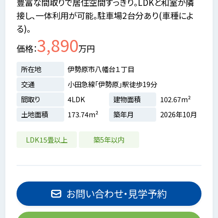
豊富な間取りで居住空間すっきり。LDKと和室が隣
接し、一体利用が可能。駐車場2台分あり(車種によ
る)。
3,890
価格
万円
所在地
伊勢原市八幡台１丁目
交通
小田急線「伊勢原」駅徒歩19分
間取り
4LDK
建物面積
102.67m²
土地面積
173.74m²
築年月
2026年10月
LDK15畳以上
築5年以内
お問い合わせ・見学予約