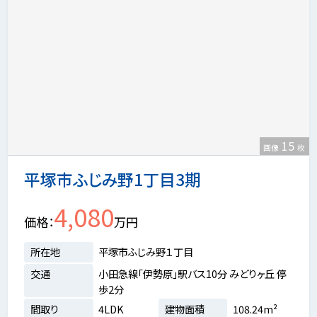
15
画像
枚
平塚市ふじみ野1丁目3期
4,080
価格
万円
所在地
平塚市ふじみ野１丁目
交通
小田急線「伊勢原」駅バス10分 みどりヶ丘 停
歩2分
間取り
4LDK
建物面積
108.24m²