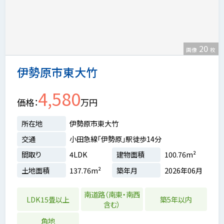
20
画像
枚
伊勢原市東大竹
4,580
価格
万円
所在地
伊勢原市東大竹
交通
小田急線「伊勢原」駅徒歩14分
間取り
4LDK
建物面積
100.76m²
土地面積
137.76m²
築年月
2026年06月
南道路（南東・南西
LDK15畳以上
築5年以内
含む）
角地