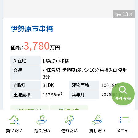
13
画像
枚
伊勢原市串橋
3,780
価格
万円
所在地
伊勢原市串橋
交通
小田急線「伊勢原」駅バス16分 串橋入口 停歩
3分
間取り
3LDK
建物面積
100.19m²
土地面積
157.58m²
築年月
2026年11月
条件検索
LDK15畳以上
築5年以内
買いたい
売りたい
借りたい
貸したい
メニュー