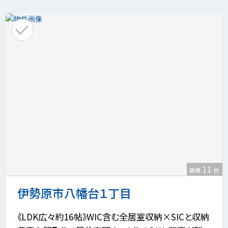
11
画像
枚
伊勢原市八幡台１丁目
《LDK広々約16帖》WIC含む全居室収納×SICと収納